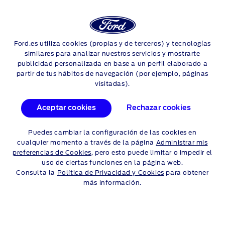
Login
Sea
Ford.es utiliza cookies (propias y de terceros) y tecnologías
Skip to content
similares para analizar nuestros servicios y mostrarte
publicidad personalizada en base a un perfil elaborado a
partir de tus hábitos de navegación (por ejemplo, páginas
CARACTERÍSTICAS DEL
visitadas).
TOURNEO CONNECT
Aceptar cookies
Rechazar cookies
UTILIDAD
Puedes cambiar la configuración de las cookies en
cualquier momento a través de la página
Administrar mis
preferencias de Cookies
, pero esto puede limitar o impedir el
uso de ciertas funciones en la página web.
Consulta la
Política de Privacidad y Cookies
para obtener
más información.