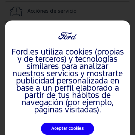
Acciónes de servicio
SYNC
Ford.es utiliza cookies (propias
Ruedas y Neumáticos
y de terceros) y tecnologías
similares para analizar
Garantía
nuestros servicios y mostrarte
publicidad personalizada en
base a un perfil elaborado a
Más Temas Sobre el Vehículo
partir de tus hábitos de
navegación (por ejemplo,
páginas visitadas).
Aceptar cookies