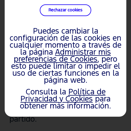
Rechazar cookies
Puedes cambiar la
configuración de las cookies en
cualquier momento a través de
la página
Administrar mis
preferencias de Cookies
, pero
esto puede limitar o impedir el
Tecnología al alcance de
uso de ciertas funciones en la
página web.
la mano
Consulta la
Política de
Descubre tu versión de SYNC y
Privacidad y Cookies
para
obtener más información.
cómo sacarle el máximo
partido.