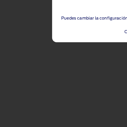
Puedes cambiar la configuración
C