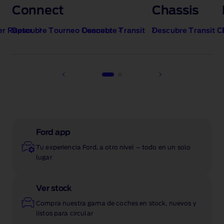
Connect
Chassis
r Raptor
Descubre Tourneo Connect
Descubre Transit
Descubre Transit C
1 of 2
Ford app
Tu experiencia Ford, a otro nivel – todo en un solo
lugar
Ver stock
Compra nuestra gama de coches en stock, nuevos y
listos para circular