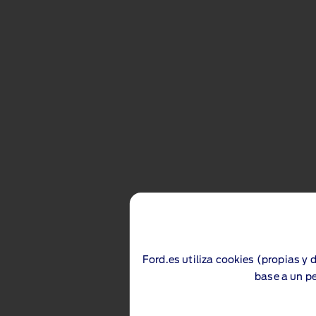
Ford.es utiliza cookies (propias y 
base a un pe