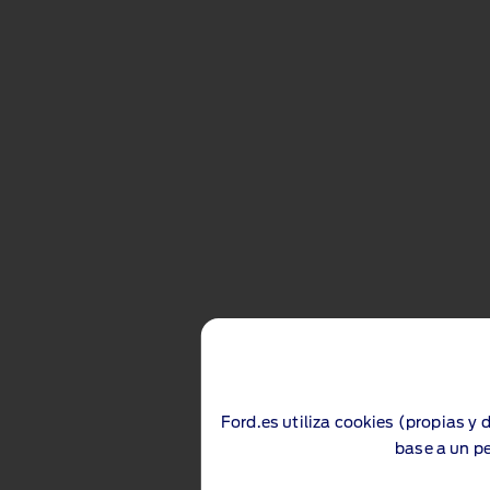
Ford.es utiliza cookies (propias y 
base a un pe