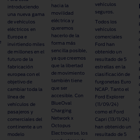
vehículos
hacia la
introduciendo
seguros.
movilidad
una nueva gama
eléctrica y
de vehículos
Todos los
queremos
eléctricos en
vehículos
hacerlo de la
Europa e
comerciales
e
forma más
invirtiendo miles
Ford han
sencilla posible,
de millones en el
obtenido un
ya que creemos
futuro de la
resultado de 5
que la libertad
fabricación
estrellas en la
de movimiento
europea con el
clasificación de
también tiene
objetivo de
furgonetas Euro
que ser
cambiar toda la
NCAP. Tanto el
accesible. Con
línea de
Ford Explorer
BlueOval
vehículos de
(11/09/24)
Charging
pasajeros y
como el Ford
Network x
comerciales del
Capri (13/11/24)
Octopus
continente a un
han obtenido un
Electroverse, los
modelo
resultado de 5