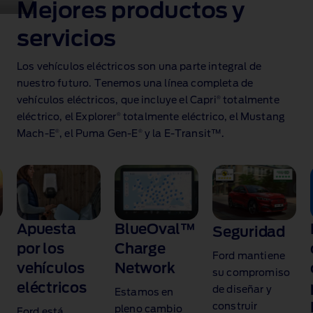
Mejores productos y
servicios
Los vehículos eléctricos son una parte integral de
nuestro futuro. Tenemos una línea completa de
®
vehículos eléctricos, que incluye el Capri
totalmente
®
eléctrico, el Explorer
totalmente eléctrico, el Mustang
®
®
Mach‑E
, el Puma Gen‑E
y la E‑Transit™.
Apuesta
BlueOval™
Seguridad
por los
Charge
Ford mantiene
vehículos
Network
su compromiso
eléctricos
de diseñar y
Estamos en
construir
pleno cambio
Ford está