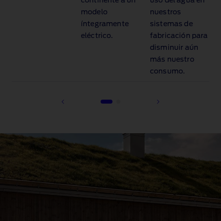
continente a un
uso del agua en
modelo
nuestros
íntegramente
sistemas de
o
eléctrico.
fabricación para
disminuir aún
más nuestro
consumo.
1 of 2