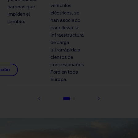
vehículos
barreras que
eléctricos, se
impiden el
han asociado
cambio.
para llevar la
infraestructura
de carga
ultrarrápida a
cientos de
concesionarios
ción
Ford en toda
Europa.
1 of 2