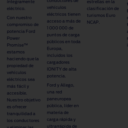
conductores de
íntegramente
estrellas en la
vehículos
eléctrico.
clasificación de
eléctricos tienen
turismos Euro
Con nuestro
acceso a más de
NCAP.
compromiso de
1 000 000 de
potencia Ford
puntos de carga
Power
públicos en toda
Promise™
Europa,
estamos
incluidos los
haciendo que la
cargadores
propiedad de
IONITY de alta
vehículos
potencia.
eléctricos sea
Ford y Allego,
más fácil y
una red
accesible.
paneuropea
Nuestro objetivo
pública, líder en
es ofrecer
materia de
tranquilidad a
carga rápida y
los conductores
ultrarrápida de
y eliminar las