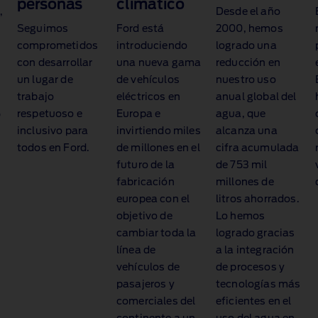
personas
climático
,
Desde el año
Seguimos
Ford está
2000, hemos
comprometidos
introduciendo
logrado una
con desarrollar
una nueva gama
reducción en
un lugar de
de vehículos
nuestro uso
trabajo
eléctricos en
anual global del
%
respetuoso e
Europa e
agua, que
inclusivo para
invirtiendo miles
alcanza una
todos en Ford.
de millones en el
cifra acumulada
futuro de la
de 753 mil
fabricación
millones de
europea con el
litros ahorrados.
objetivo de
Lo hemos
cambiar toda la
logrado gracias
línea de
a la integración
vehículos de
de procesos y
pasajeros y
tecnologías más
comerciales del
eficientes en el