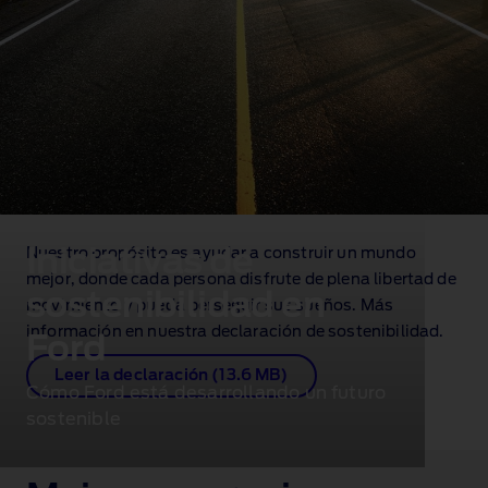
Iniciativas de
Nuestro propósito es ayudar a construir un mundo
mejor, donde cada persona disfrute de plena libertad de
sostenibilidad en
movimiento y pueda perseguir sus sueños. Más
información en nuestra declaración de sostenibilidad.
Ford
Leer la declaración (13.6 MB)
Cómo Ford está desarrollando un futuro
sostenible