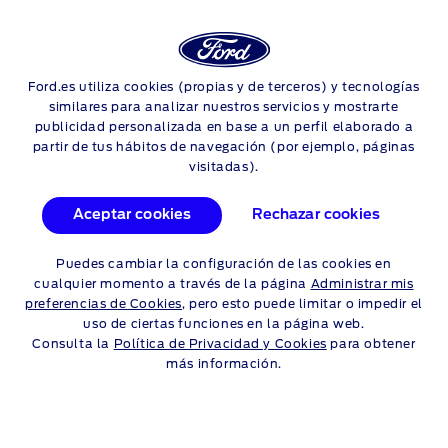
Login
Sea
Ford.es utiliza cookies (propias y de terceros) y tecnologías
Skip to content
similares para analizar nuestros servicios y mostrarte
publicidad personalizada en base a un perfil elaborado a
partir de tus hábitos de navegación (por ejemplo, páginas
Noticias, actualidad y
visitadas).
novedades de Ford
Aceptar cookies
Rechazar cookies
Ford es un lugar fascinante con muchas historias que
Puedes cambiar la configuración de las cookies en
contar. Explora nuestra selección de artículos más recientes y
cualquier momento a través de la página
Administrar mis
destacados, que incluyen noticias, avances, eventos y
preferencias de Cookies
, pero esto puede limitar o impedir el
monográficos.
uso de ciertas funciones en la página web.
Consulta la
Política de Privacidad y Cookies
para obtener
más información.
Ir en coche eléctrico al partido de
la NFL en el Bernabéu es una