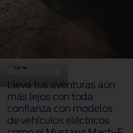
Carga
Autonomía
Lleva tus aventuras aún
más lejos con toda
confianza con modelos
de vehículos eléctricos
como el Mustang Mach‑E,