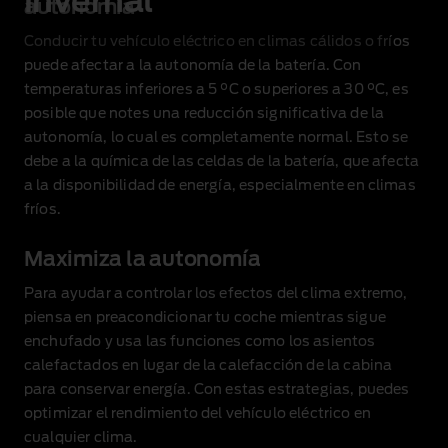
invernal
autonomía
Conducir tu vehículo eléctrico en climas cálidos o fríos
puede afectar a la autonomía de la batería. Con
temperaturas inferiores a 5 °C o superiores a 30 °C, es
posible que notes una reducción significativa de la
autonomía, lo cual es completamente normal. Esto se
debe a la química de las celdas de la batería, que afecta
a la disponibilidad de energía, especialmente en climas
fríos.
Maximiza la autonomía
Para ayudar a controlar los efectos del clima extremo,
piensa en preacondicionar tu coche mientras sigue
enchufado y usa las funciones como los asientos
calefactados en lugar de la calefacción de la cabina
para conservar energía. Con estas estrategias, puedes
optimizar el rendimiento del vehículo eléctrico en
cualquier clima.