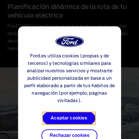
Planificación dinámica de la ruta de tu
vehículo eléctrico
™
Ford SYNC
planifica tu ruta basándose en los niveles
de batería actuales y previstos, sugiriendo las paradas
de carga más cómodas, en caso de que fueran
necesarias.
Ford.es utiliza cookies (propias y de
terceros) y tecnologías similares para
analizar nuestros servicios y mostrarte
publicidad personalizada en base a un
perfil elaborado a partir de tus hábitos de
navegación (por ejemplo, páginas
visitadas).
Aceptar cookies
Rechazar cookies