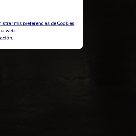
istrar mis preferencias de Cookies
,
ina web.
ación.