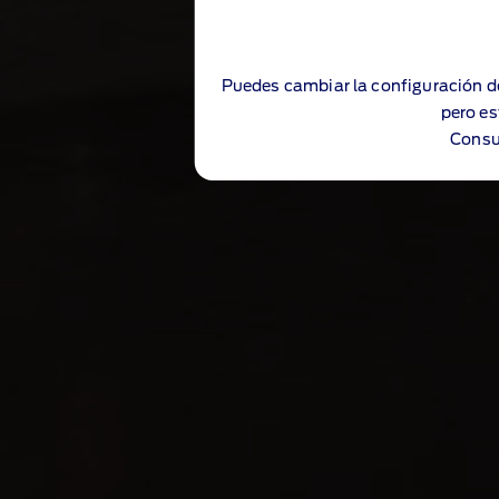
Puedes cambiar la configuración d
pero es
Consu