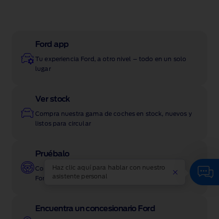
Ford app
Tu experiencia Ford, a otro nivel – todo en un solo
lugar
Ver stock
Compra nuestra gama de coches en stock, nuevos y
listos para circular
Pruébalo
Haz clic aquí para hablar con nuestro
Concierta una prueba de conducción de tu nuevo
asistente personal
Ford a la hora que más te convenga
Encuentra un concesionario Ford