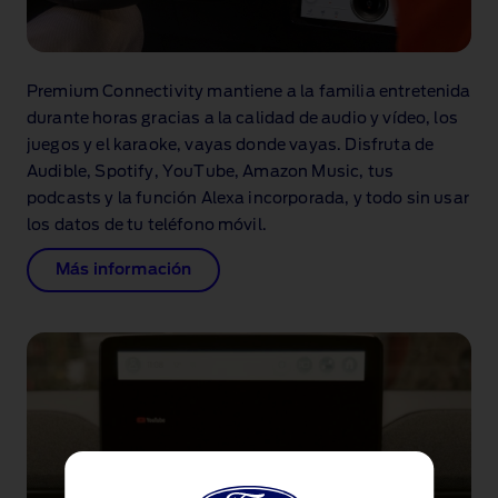
Premium Connectivity
mantiene a la familia entretenida
durante horas gracias a la calidad de audio y vídeo, los
juegos y el karaoke, vayas donde vayas
. Disfruta de
Audible, Spotify, YouTube, Amazon Music, tus
podcasts y la función Alexa incorporada, y todo sin usar
los datos de tu teléfono móvil.
Más información