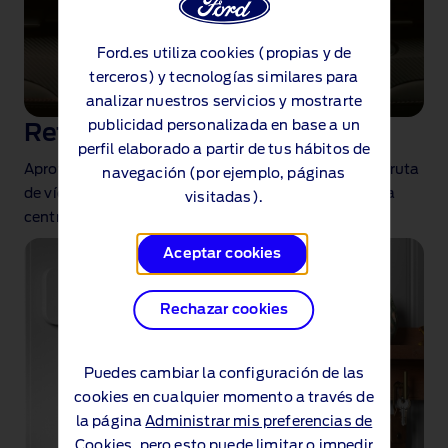
Ford.es utiliza cookies (propias y de
terceros) y tecnologías similares para
analizar nuestros servicios y mostrarte
publicidad personalizada en base a un
Retransmisión de vídeo
perfil elaborado a partir de tus hábitos de
Aprovecha el tiempo de descanso para cargar y disfruta
navegación (por ejemplo, páginas
de vídeos de YouTube™ directamente en la pantalla
visitadas).
central
.
Aceptar cookies
Rechazar cookies
Puedes cambiar la configuración de las
cookies en cualquier momento a través de
la página
Administrar mis preferencias de
Cookies
, pero esto puede limitar o impedir