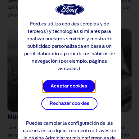
Llevamos desde 1903 pensando en el futuro. Descubre a
continuación más información sobre la historia de Ford
y nuestros planes para el futuro.
Ford.es utiliza cookies (propias y de
terceros) y tecnologías similares para
analizar nuestros servicios y mostrarte
publicidad personalizada en base a un
perfil elaborado a partir de tus hábitos de
navegación (por ejemplo, páginas
visitadas).
Aceptar cookies
Rechazar cookies
Nuestro fundador
Puedes cambiar la configuración de las
La visión de Henry Ford de que tener un coche debería
cookies en cualquier momento a través de
ser algo práctico y asequible revolucionó nuestro modo
la página
Administrar mis preferencias de