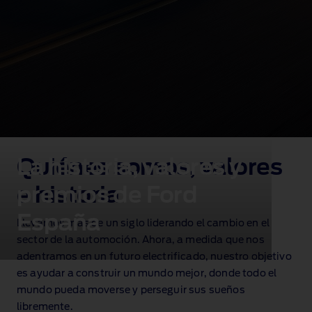
La historia, valores y
Quiénes somos, valores
premios de Ford
e historia
España
Llevamos más de un siglo liderando el cambio en el
sector de la automoción. Ahora, a medida que nos
adentramos en un futuro electrificado, nuestro objetivo
es ayudar a construir un mundo mejor, donde todo el
mundo pueda moverse y perseguir sus sueños
libremente.