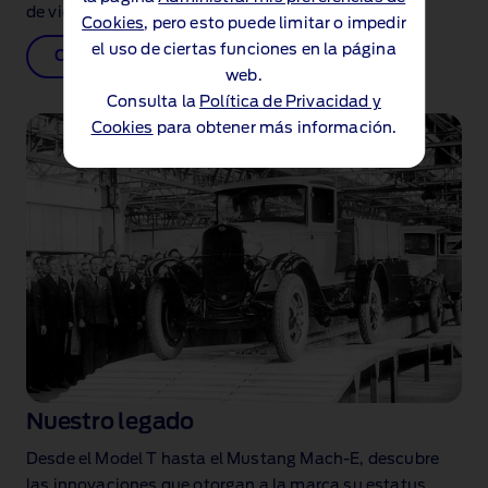
de vida.
Cookies
, pero esto puede limitar o impedir
el uso de ciertas funciones en la página
Conoce a Henry Ford
web.
Consulta la
Política de Privacidad y
Cookies
para obtener más información.
Nuestro legado
Desde el Model T hasta el Mustang Mach‑E, descubre
las innovaciones que otorgan a la marca su estatus