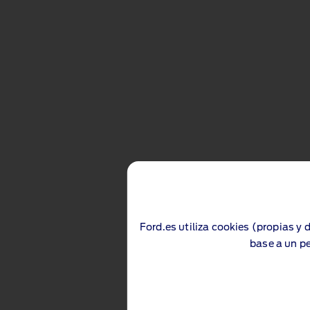
Ford.es utiliza cookies (propias y 
base a un pe