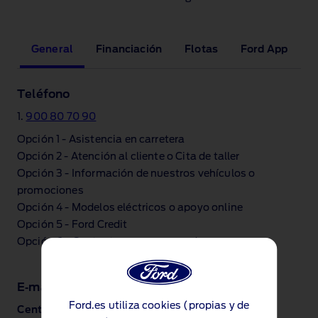
General
Financiación
Flotas
Ford App
Teléfono
1.
900 80 70 90
Opción 1 ‑ Asistencia en carretera
Opción 2 ‑ Atención al cliente o Cita de taller
Opción 3 ‑ Información de nuestros vehículos o
promociones
Opción 4 ‑ Modelos eléctricos o apoyo online
Opción 5 ‑ Ford Credit
Opción 6 ‑ Contactar con un operador
E‑mail
Ford.es utiliza cookies (propias y de
Centro de Relaciones con Clientes: