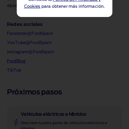
46440 Almussafes (Valencia)
Cookies
para obtener más información.
Redes sociales
Facebook@FordSpain
YouTube@FordSpain
Instagram@FordSpain
FordBlog
TikTok
Próximos pasos
Vehículos eléctricos e híbridos
Descubre nuestra gama de vehículos eléctricos e
híbridos