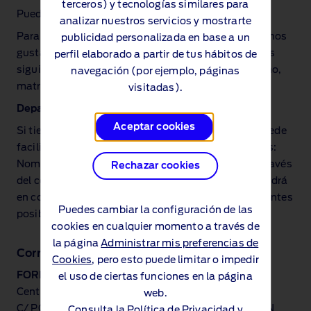
terceros) y tecnologías similares para
Puede ponerse en contacto en
crcspain@ford.com
analizar nuestros servicios y mostrarte
Para poder gestionar adecuadamente su solicitud, nos
publicidad personalizada en base a un
gustaría que nos facilitara junto con su pregunta los
perfil elaborado a partir de tus hábitos de
siguientes datos: Nombre, Apellidos, Email, Teléfono,
navegación (por ejemplo, páginas
matrícula del vehículo y nombre de la concesión.
visitadas).
Departamento venta de vehículos
Aceptar cookies
Si tiene interés en alguno de nuestros vehículos, puede
facilitarnos su consulta junto a los siguientes datos:
Nombre, Apellidos y Teléfono (imprescindible), a través
Rechazar cookies
del correo
info@infoford.es
y nuestro equipo se pondrá
en contacto con usted a través de una llamada, lo antes
Puedes cambiar la configuración de las
posible.
cookies en cualquier momento a través de
la página
Administrar mis preferencias de
Correo postal
Cookies
, pero esto puede limitar o impedir
FORD ESPAÑA, S.L.
el uso de ciertas funciones en la página
Centro de Relaciones con Clientes
web.
C/ POLIGONO INDUSTRIAL (FACTORIA FORD), S/N
Consulta la
Política de Privacidad y