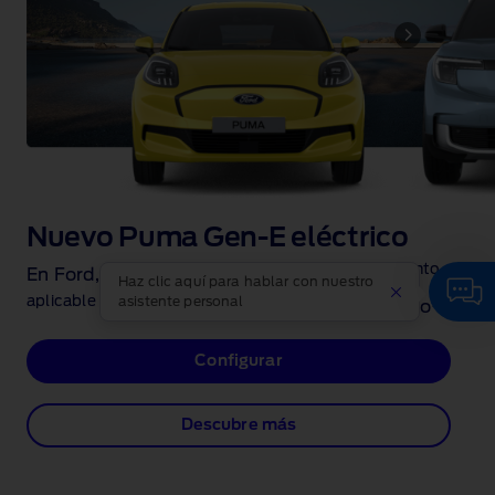
Nuevo Puma Gen-E eléctrico
[disclosure: Descuento
En Ford, sumamos 4.500€
Haz clic aquí para hablar con nuestro
aplicable en la compra]
asistente personal
a la ayuda del Plan Auto+
Configurar
Descubre más