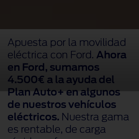
VÍDEO:
varios
Apuesta por la movilidad
Hacemos fácil tener un
coches
eléctricos
eléctrica con Ford.
eléctrico
Ahora
Ford
en
en Ford, sumamos
diferentes
colores
4.500€
a la ayuda del
recorren
un
Plan Auto+ en algunos
entorno
industrial.
de nuestros vehículos
eléctricos.
Nuestra gama
es rentable, de carga