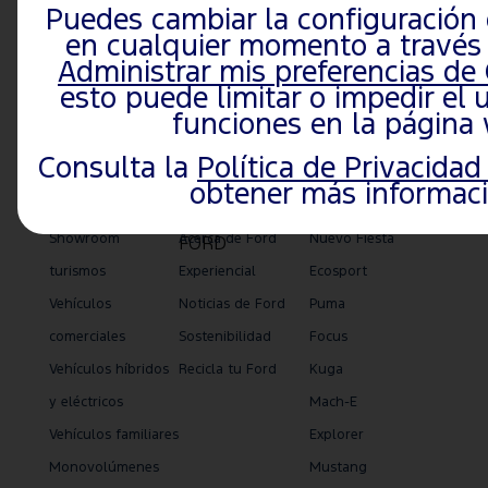
Puedes cambiar la configuración 
en cualquier momento a través 
Información importante
Administrar mis preferencias de
esto puede limitar o impedir el 
funciones en la página
Consulta la
Política de Privacidad
obtener más informaci
VEHÍCULOS
EXPERIENCIAL
TURISMOS
Showroom
Acerca de Ford
Nuevo Fiesta
FORD
turismos
Experiencial
Ecosport
Vehículos
Noticias de Ford
Puma
comerciales
Sostenibilidad
Focus
Vehículos híbridos
Recicla tu Ford
Kuga
y eléctricos
Mach-E
Vehículos familiares
Explorer
Monovolúmenes
Mustang