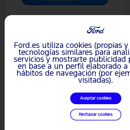
— O —
INICIAR SESIÓN
Ford.es utiliza cookies (propias y
Para disfrutar de la mejor experiencia, incluida la opción
tecnologías similares para anal
de recoger tu vehículo del taller, inicia sesión en tu
servicios y mostrarte publicidad
cuenta Ford.
en base a un perfil elaborado a 
hábitos de navegación (por eje
visitadas).
Aceptar cookies
Rechazar cookies