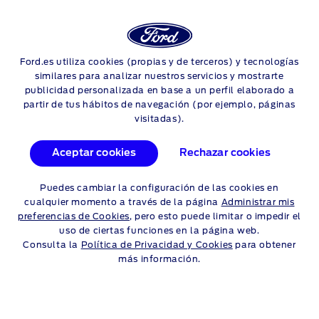
Login
Sea
Ford.es utiliza cookies (propias y de terceros) y tecnologías
Skip to content
Localiza tu concesionario Ford
similares para analizar nuestros servicios y mostrarte
publicidad personalizada en base a un perfil elaborado a
Buscar por
partir de tus hábitos de navegación (por ejemplo, páginas
visitadas).
Ubicación
Nombre de la concesión
Aceptar cookies
Rechazar cookies
Busc
Puedes cambiar la configuración de las cookies en
cualquier momento a través de la página
Administrar mis
preferencias de Cookies
, pero esto puede limitar o impedir el
Usar mi ubicación actual
uso de ciertas funciones en la página web.
Resultados
Consulta la
Política de Privacidad y Cookies
para obtener
más información.