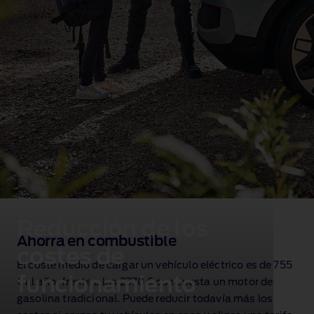
Reducción de los
Ahorra en combustible
costes de
El coste medio de cargar un vehículo eléctrico es de 755
funcionamiento
€ al año, frente a los 2370 € que cuesta un motor de
gasolina tradicional
. Puede reducir todavía más los