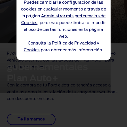
Puedes cambiar la configuración de las
cookies en cualquier momento a través de
la página
Administrar mis preferencias de
Cookies
, pero esto puede limitar o impedir
el uso de ciertas funciones en la página
web.
Consulta la
Política de Privacidad y
Cookies
para obtener más información.
Ayudas
Podrías ahorrar todavía más en la compra de tu nuevo
vehículo eléctrico con las ayudas del Plan Auto+ para
gubernamentales
vehículos eléctricos
Plan Auto+
Con la compra de tu Ford eléctrico tendrás acceso a
ventajas como la instalación de tu cargador «wallbox»
con descuento en casa.
Te llamamos