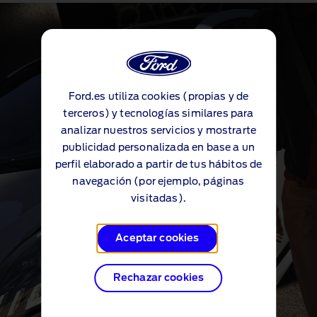
Costes de Propiedad
Compara los costes de propiedad de
cualquier Ford y descubre cuánto podrías
ahorrar al pasarte a un vehículo híbrido o
eléctrico
Ford.es utiliza cookies (propias y de
terceros) y tecnologías similares para
analizar nuestros servicios y mostrarte
Explora los costes de propiedad
publicidad personalizada en base a un
perfil elaborado a partir de tus hábitos de
navegación (por ejemplo, páginas
visitadas).
Aceptar cookies
Rechazar cookies