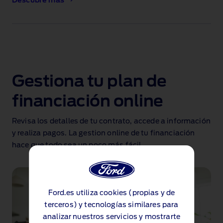
Descubre más
Gestiona tu plan de
financiación online
Revisa los detalles de tu contrato, accede a información
y realiza pagos. La gestion online de tu financiación
hace que todo sea un poco más fácil.
Ford.es utiliza cookies (propias y de
terceros) y tecnologías similares para
analizar nuestros servicios y mostrarte