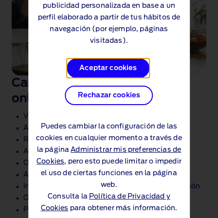
publicidad personalizada en base a un
perfil elaborado a partir de tus hábitos de
navegación (por ejemplo, páginas
visitadas).
Aceptar cookies
Características de la cuenta
Rechazar cookies
online
Ver los detalles de tu contrato
Puedes cambiar la configuración de las
Actualizar los datos personales
cookies en cualquier momento a través de
Realizar pagos y gestionar los detalles del pago
la página
Administrar mis preferencias de
Acceder a formularios, documentos y guías
Cookies
, pero esto puede limitar o impedir
Obtener un presupuesto de liquidación
el uso de ciertas funciones en la página
Actualizar tus preferencias de marketing.
web.
Inicia sesión para gestionar tu plan de financiación
Consulta la
Política de Privacidad y
Obtener importe de cancelación
Cookies
para obtener más información.
Preferencias de Contacto