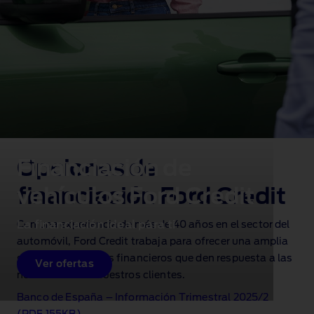
Financiación de
Opciones de
vehículos Ford Credit
financiación Ford Credit
La financiación ideal para ti
Con una experiencia de más de 40 años en el sector del
automóvil, Ford Credit
trabaja para ofrecer una amplia
gama de productos financieros que den respuesta a las
Ver ofertas
necesidades de nuestros clientes.
Banco de España – Información Trimestral 2025/2