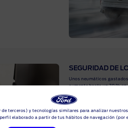
SEGURIDAD DE L
Unos neumáticos gastados 
aumente hasta un 70 % en 
regularmente que las especi
aire y los niveles de desga
rendimiento del vehículo s
y de terceros) y tecnologías similares para analizar nuestro
perfil elaborado a partir de tus hábitos de navegación (por 
Más información