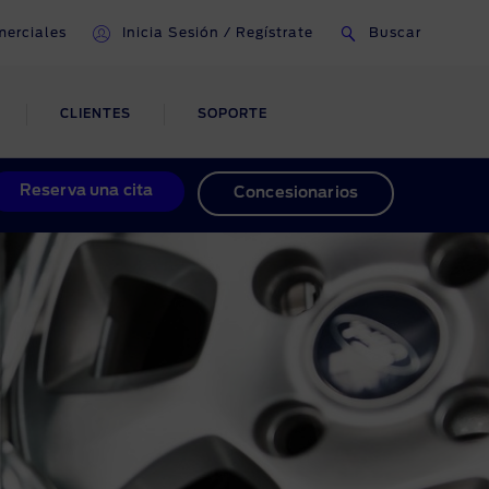
erciales
Inicia Sesión / Regístrate
Buscar
CLIENTES
SOPORTE
O Y
ASISTENCIA EN
Reserva una cita
Concesionarios
ACCIDENTES Y
REPARACIÓN DE
as de
CARROCERÍA
pra
Reparaciones por accidentes
Reparaciones inteligentes
o