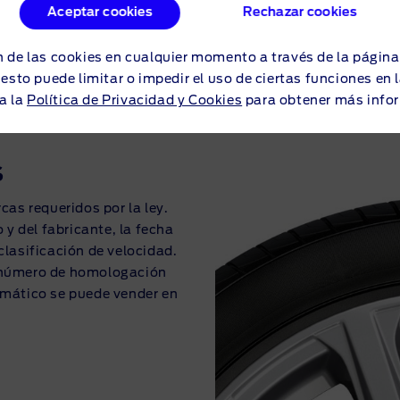
Aceptar cookies
Rechazar cookies
 de las cookies en cualquier momento a través de la págin
o esto puede limitar o impedir el uso de ciertas funciones en
a la
Política de Privacidad y Cookies
para obtener más info
S
as requeridos por la ley.
o y del fabricante, la fecha
clasificación de velocidad.
l número de homologación
umático se puede vender en