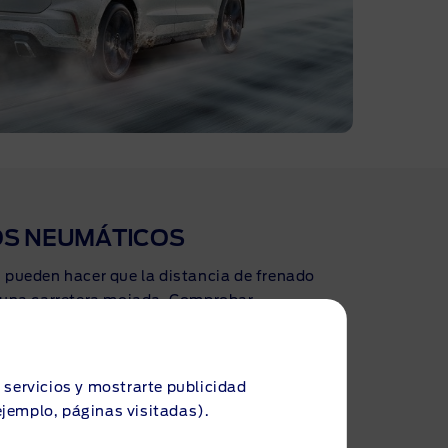
OS NEUMÁTICOS
pueden hacer que la distancia de frenado
una carretera mojada. Comprobar
ficaciones de los neumáticos, la presión de
ste son los adecuados garantizará que el
ea el adecuado en todas las condiciones.
s servicios y mostrarte publicidad
ejemplo, páginas visitadas).