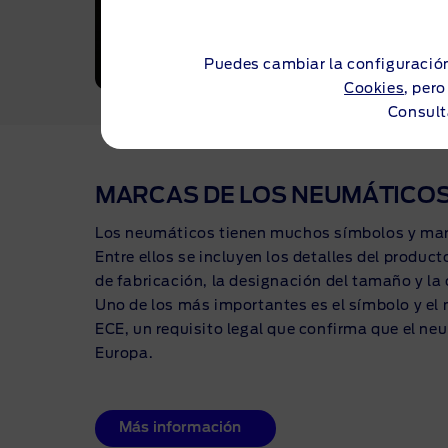
Puedes cambiar la configuración
Cookies
, per
Consult
MARCAS DE LOS NEUMÁTICO
Los neumáticos tienen muchos símbolos y marc
Entre ellos se incluyen los detalles del product
de fabricación, la designación del tamaño y la 
Uno de los más importantes es el símbolo y e
ECE, un requisito legal que confirma que el ne
Europa.
Más información