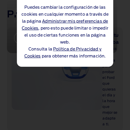
Puedes cambiar la configuración de las
Ford Mustang GTD
Próximos pasos
cookies en cualquier momento a través de
la página
Administrar mis preferencias de
Potencia de superdeportivo, alma de Mustang.
Cookies
, pero esto puede limitar o impedir
Pide tu
el uso de ciertas funciones en la página
Descubre el Mustang GTD
prueba
web.
Reserva
Consulta la
Política de Privacidad y
una
Cookies
para obtener más información.
prueba
para
probar
el Ford
que
quieras
el día y
la hora
que
mejor se
adapte
a ti.