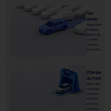
Ver
stock
Descubre
nuestra
gama de
coches
nuevos
en stock.
Ofertas
de Ford
Descubre
nuestras
últimas
ofertas
en toda
la gama