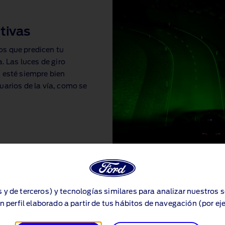
tivas
ros que predicen tu
. Las luces de giro
 esté siempre bien
uarios de la vía, como se
s y de terceros) y tecnologías similares para analizar nuestros 
n perfil elaborado a partir de tus hábitos de navegación (por ej