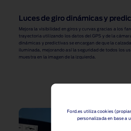
Luces de giro dinámicas y predic
Mejora la visibilidad en giros y curvas gracias a los fa
trayectoria utilizando los datos del GPS y de la cámara
dinámicas y predictivas se encargan de que la calzada
iluminada, mejorando así la seguridad de todos los us
muestra en la imagen de la izquierda.
Ford.es utiliza cookies (propia
personalizada en base a u