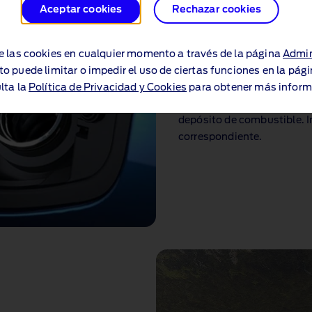
Aceptar cookies
Rechazar cookies
Sistema Easy‑F
Con el sistema Easy‑Fuel e
e las cookies en cualquier momento a través de la página
Admin
equivocado. El diseño que 
to puede limitar o impedir el uso de ciertas funciones en la pág
la boquilla correcta del su
lta la
Política de Privacidad y Cookies
para obtener más inform
sistema sin tapón, de modo
depósito de combustible. I
correspondiente.