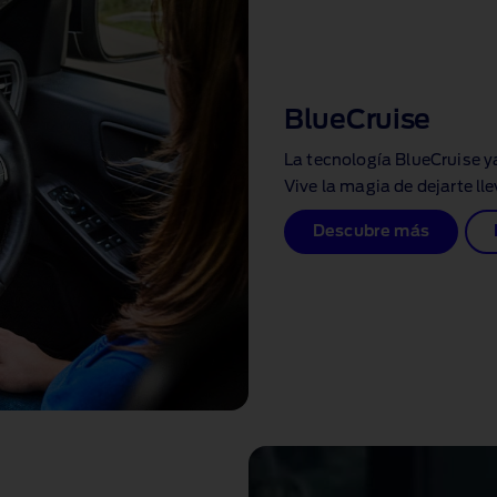
BlueCruise
La tecnología BlueCruise
ya
Vive la magia de dejarte l
Descubre más