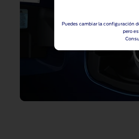
Puedes cambiar la configuración d
pero es
Consu