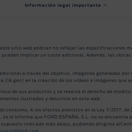
Información legal importante
ste sitio web podrían no reflejar las especificaciones 
s pueden implicar un coste adicional. Además, las ubica
adicional a través del objetivo, imágenes generadas por 
iva (IA gen) en la creación de los vídeos e imágenes que 
tinuo de sus productos y se reserva el derecho de moditi
lementos ilustrados y descritos en esta web.
de consumo. A los efectos previstos en la Ley 7/2017, de 
o, se le Informa que FORD ESPAÑA. S.L. no se encuentra 
el supuesto indicado más abajo, pudiendo dirigirse alCent
cspain@ford.com
.