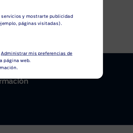
s servicios y mostrarte publicidad
ejemplo, páginas visitadas).
a
Administrar mis preferencias de
 la página web.
rmación.
ormación