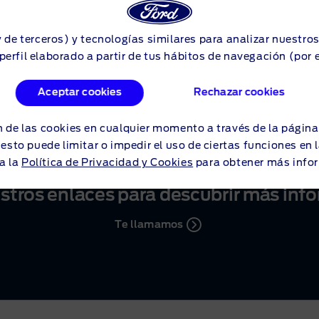
térmicos eléctricos
ack 2
y de terceros) y tecnologías similares para analizar nuestro
perfil elaborado a partir de tus hábitos de navegación (por 
ológico
elantero de plástico del color de carrocería
Aceptar cookies
Rechazar cookies
 de las cookies en cualquier momento a través de la págin
o esto puede limitar o impedir el uso de ciertas funciones en
a la
Política de Privacidad y Cookies
para obtener más info
stros enlaces para descubrir más inf
Te llamamos