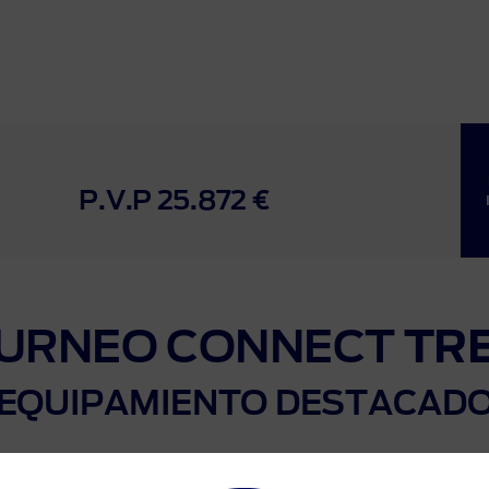
P.V.P 25.872 €
URNEO CONNECT
TR
EQUIPAMIENTO DESTACAD
gico