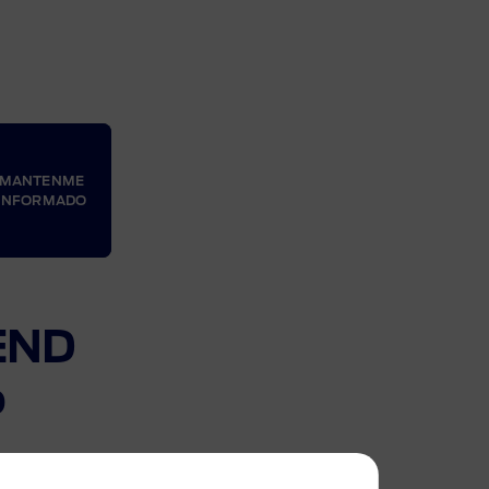
MANTENME
INFORMADO
END
O