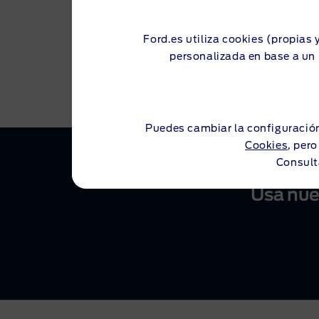
Retrovisores 
ICE Feature P
Ford.es utiliza cookies (propias 
6 altavoces
personalizada en base a un 
Paquete Tecn
Parachoques d
Puedes cambiar la configuración
Cookies
, per
Consult
Usa nue