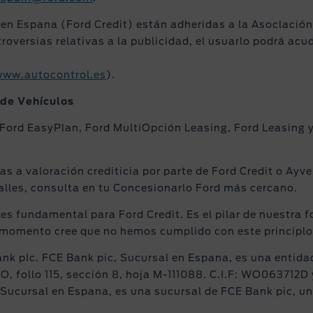
n Espana (Ford Credit) están adheridas a la Asoclación
rsias relativas a la publicidad, el usuarlo podrá acudir
ww.autocontrol.es
).
 de Vehículos
 Ford EasyPlan, Ford MultiOpción Leasing, Ford Leasing 
s a valoración crediticia por parte de Ford Credit o Ayve
alles, consulta en tu Concesionarlo Ford más cercano.
nte es fundamental para Ford Credit. Es el pilar de nuestr
n momento cree que no hemos cumplido con este principlo
k pIc. FCE Bank pic, Sucursal en Espana, es una entidad 
 O, follo 115, sección 8, hoja M-111088. C.I.F: WO063712D
ucursal en Espana, es una sucursal de FCE Bank pic, un 