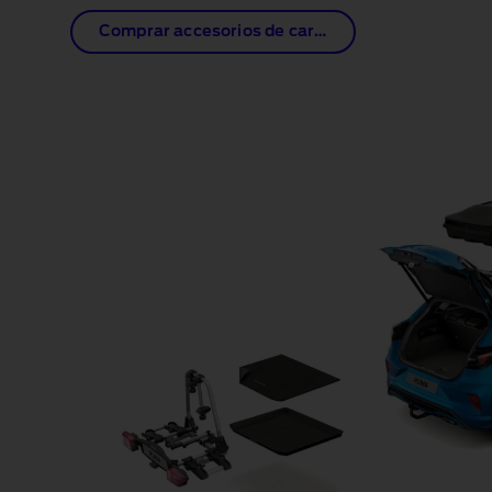
Comprar accesorios de carga
1 of 1