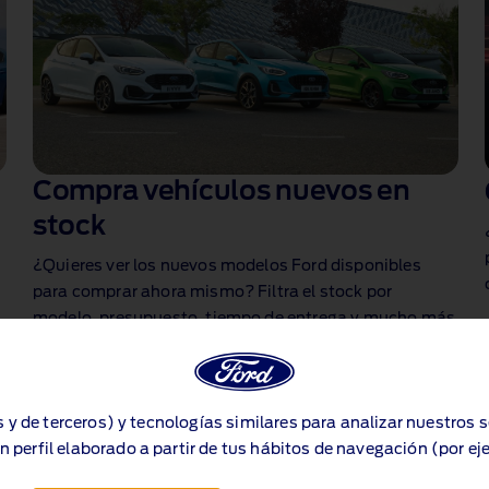
Compra vehículos nuevos en
stock
¿Quieres ver los nuevos modelos Ford disponibles
para comprar ahora mismo? Filtra el stock por
modelo, presupuesto, tiempo de entrega y mucho más
en nuestra tienda online.
Ver stock
s y de terceros) y tecnologías similares para analizar nuestros 
n perfil elaborado a partir de tus hábitos de navegación (por ej