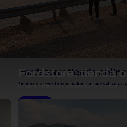
Fordstore: tienda o
Fordstore: tienda onlin
Tienda online Ford donde podrás comprar vehículos, p
Compra vehículos y accesorios Ford online
Ver stock