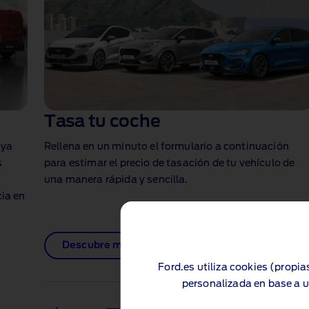
Tasa tu coche
aya
Rellena en un minuto el formulario a continuación
s
para estimar el precio de tasación de tu vehículo de
una manera rápida y sencilla.
cia en
Descubre más
Ford.es utiliza cookies (propia
personalizada en base a u