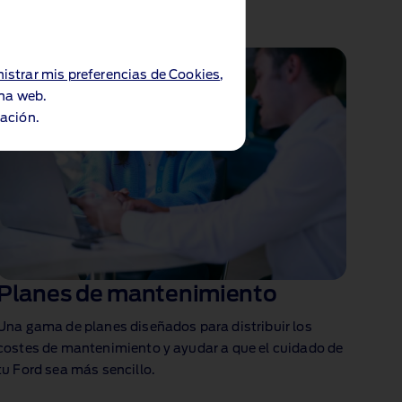
istrar mis preferencias de Cookies
,
ina web.
ación.
Planes de mantenimiento
Una gama de planes diseñados para distribuir los
costes de mantenimiento y ayudar a que el cuidado de
tu Ford sea más sencillo.