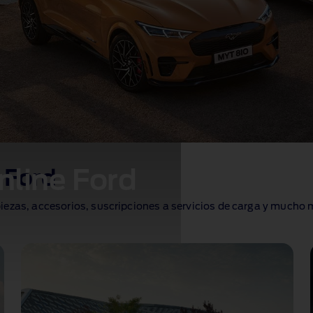
nline Ford
e Ford
iezas, accesorios, suscripciones a servicios de carga y mucho