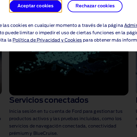
Aceptar cookies
Rechazar cookies
e las cookies en cualquier momento a través de la página
Admin
to puede limitar o impedir el uso de ciertas funciones en la pág
lta la
Política de Privacidad y Cookies
para obtener más inform
Servicios conectados
Inicia sesión en tu cuenta de Ford para gestionar tus
o
productos activos y las pruebas incluidas, como los
servicios de navegación conectada, conectividad
prémium y BlueCruise.