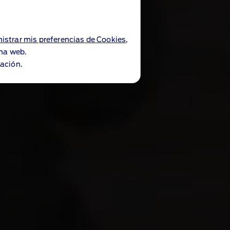
istrar mis preferencias de Cookies
,
ina web.
ación.