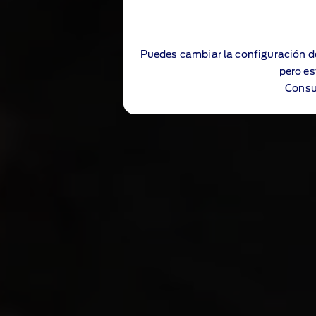
Puedes cambiar la configuración d
pero es
Consu