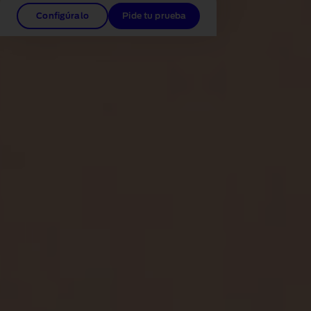
Configúralo
Pide tu prueba