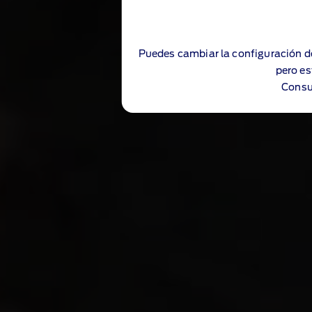
Puedes cambiar la configuración d
pero es
Consu