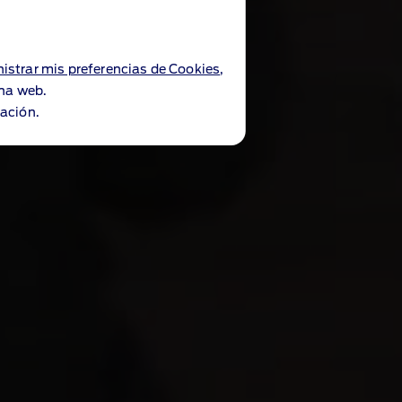
istrar mis preferencias de Cookies
,
ina web.
ación.