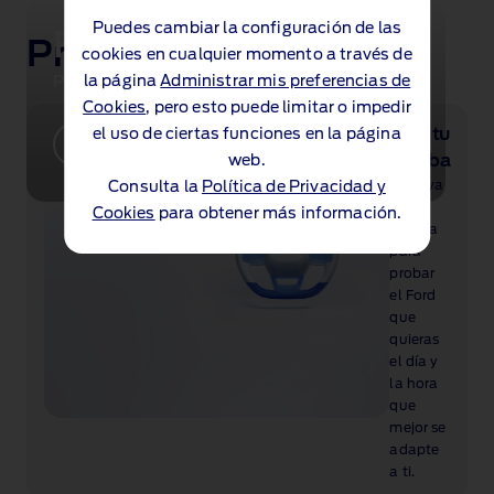
Puedes cambiar la configuración de las
Ford Mustang GTD
Próximos pasos
cookies en cualquier momento a través de
la página
Administrar mis preferencias de
Potencia de superdeportivo, alma de Mustang.
Cookies
, pero esto puede limitar o impedir
Pide tu
el uso de ciertas funciones en la página
Descubre el Mustang GTD
prueba
web.
Reserva
Consulta la
Política de Privacidad y
una
Cookies
para obtener más información.
prueba
para
probar
el Ford
que
quieras
el día y
la hora
que
mejor se
adapte
a ti.