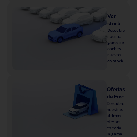
Ver
stock
Descubre
nuestra
gama de
coches
nuevos
en stock.
Ofertas
de Ford
Descubre
nuestras
últimas
ofertas
en toda
la gama