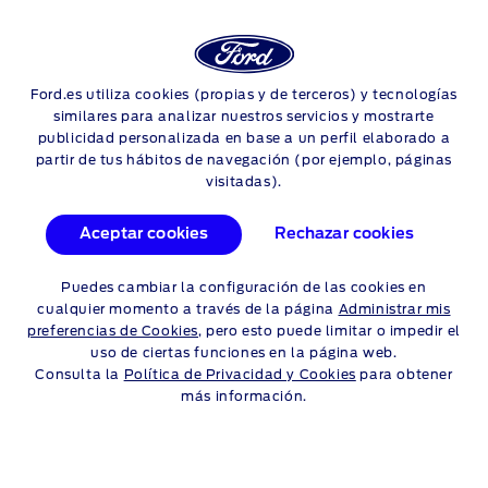
Login
Sea
CÓMO SE UTILIZA LA
Ford.es utiliza cookies (propias y de terceros) y tecnologías
Skip to content
similares para analizar nuestros servicios y mostrarte
NAVEGACIÓN SYNC 3 FORD
publicidad personalizada en base a un perfil elaborado a
partir de tus hábitos de navegación (por ejemplo, páginas
visitadas).
El sistema de navegación SYNC 3 es nuestro sistema de
navegación por satélite, con el que llegarás rápidamente a tu
destino mientras recibes actualizaciones sobre el tráfico en
Aceptar cookies
Rechazar cookies
tiempo real. En este vídeo te enseñamos a utilizar el sistema.
Puedes cambiar la configuración de las cookies en
cualquier momento a través de la página
Administrar mis
preferencias de Cookies
, pero esto puede limitar o impedir el
uso de ciertas funciones en la página web.
Consulta la
Política de Privacidad y Cookies
para obtener
más información.