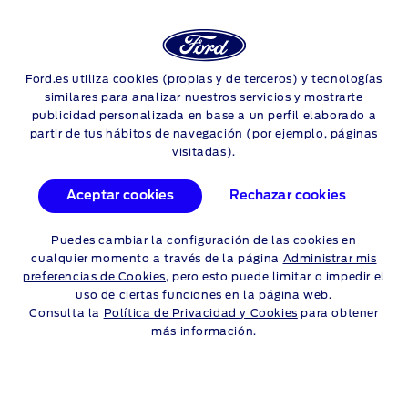
Login
Sea
LAS NUEVAS FUNCIONES
Ford.es utiliza cookies (propias y de terceros) y tecnologías
Skip to content
similares para analizar nuestros servicios y mostrarte
DEL SYNC 3
publicidad personalizada en base a un perfil elaborado a
partir de tus hábitos de navegación (por ejemplo, páginas
visitadas).
Hace poco hemos actualizado el sistema SYNC 3 para
mejorar las funciones existentes y añadir otras nuevas. No te
pierdas este vídeo para informarte sobre nuestro sencillo
Aceptar cookies
Rechazar cookies
sistema de control por voz, el sistema de navegación más
potente y el inteligente AppLink.
Puedes cambiar la configuración de las cookies en
cualquier momento a través de la página
Administrar mis
preferencias de Cookies
, pero esto puede limitar o impedir el
uso de ciertas funciones en la página web.
Consulta la
Política de Privacidad y Cookies
para obtener
más información.