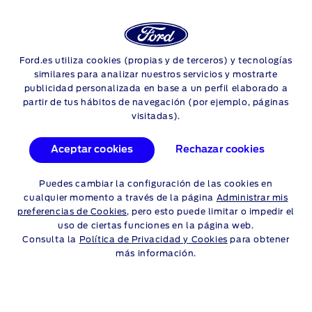
Login
Sea
OBTENER INDICACIONES
Ford.es utiliza cookies (propias y de terceros) y tecnologías
Skip to content
similares para analizar nuestros servicios y mostrarte
CON LA NAVEGACIÓN SYNC
publicidad personalizada en base a un perfil elaborado a
partir de tus hábitos de navegación (por ejemplo, páginas
3
visitadas).
SYNC 3 te llevará rápidamente y sin complicaciones a tu
Aceptar cookies
Rechazar cookies
destino gracias a la función de navegación. No te pierdas este
vídeo para aprender a utilizar el sistema y recibir indicaciones
Puedes cambiar la configuración de las cookies en
y actualizaciones de tráfico en tiempo real, entre otras
cualquier momento a través de la página
Administrar mis
muchas cosas.
preferencias de Cookies
, pero esto puede limitar o impedir el
uso de ciertas funciones en la página web.
Consulta la
Política de Privacidad y Cookies
para obtener
más información.