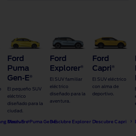
Ford
Ford
Ford
Puma
Explorer
®
Capri
®
Gen‑E
®​
El SUV familiar
El SUV eléctrico
eléctrico
con alma de
o
El pequeño SUV
diseñado para la
deportivo.
eléctrico
aventura.
diseñado para la
ciudad.
ang Mach‑E
Descubre Puma Gen‑E
Descubre Explorer
Descubre Capri