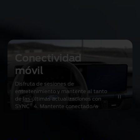
Descubre todo lo que la tecnología te
puede ofrecer
Conectividad
móvil
Disfruta de sesiones de
entretenimiento y mantente al tanto
de las últimas actualizaciones con
®
SYNC
4. Mantente conectado/a
#
gracias a Ford app, donde podrás
consultar datos tan útiles como la
ubicación del vehículo o el nivel de
carga de la batería, entre muchos