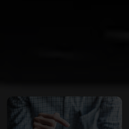
conducción en retenciones y atascos. Al levantar el
pie del acelerador, el vehículo reduce
progresivamente la velocidad hasta detenerse por
completo.
Comodidad y
conveniencia