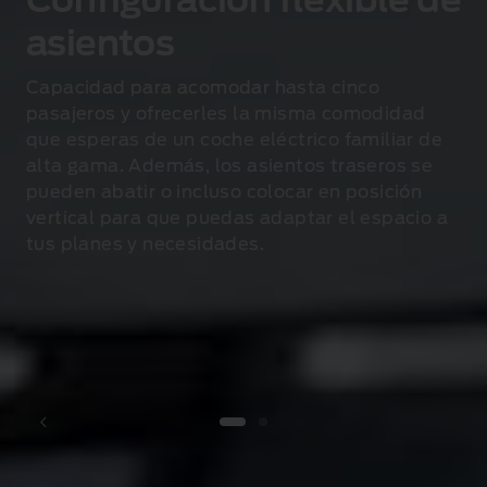
Configuración flexible de
asientos
Capacidad para acomodar hasta cinco
pasajeros y ofrecerles la misma comodidad
que esperas de un coche eléctrico familiar de
alta gama. Además, los asientos traseros se
pueden abatir o incluso colocar en posición
vertical para que puedas adaptar el espacio a
tus planes y necesidades.