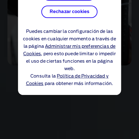
Rechazar cookies
Rechazar cookies
Puedes cambiar la configuración de las
Puedes cambiar la configuración de las
cookies en cualquier momento a través de
cookies en cualquier momento a través de
la página
la página
Administrar mis preferencias de
Administrar mis preferencias de
Cookies
Cookies
, pero esto puede limitar o impedir
, pero esto puede limitar o impedir
el uso de ciertas funciones en la página
el uso de ciertas funciones en la página
#
web.
web.
Consulta la
Consulta la
Política de Privacidad y
Política de Privacidad y
Cookies
Cookies
para obtener más información.
para obtener más información.
Amplio espacio de carga
Abre la puerta elevadiza trasera para acceder a los
nada menos que 2.162 litros de capacidad del
maletero⁸. Su espacio lo define como un
extraordinario coche familiar, idóneo tanto si
transportas mercancía profesional como si cargas