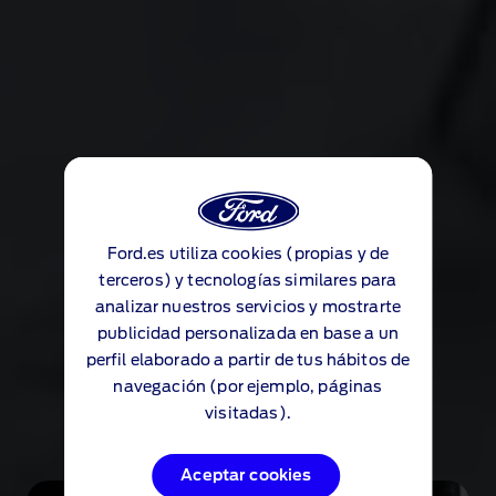
Almacenamiento en la
consola central
Consola de diseño personalizable para poder
almacenar todos tus artículos imprescindibles,
tanto grandes como pequeños. Dotada de
secciones amovibles para que puedas guardar tus
pertenencias de forma segura.
Ford.es utiliza cookies (propias y de
Ford.es utiliza cookies (propias y de
terceros) y tecnologías similares para
terceros) y tecnologías similares para
analizar nuestros servicios y mostrarte
analizar nuestros servicios y mostrarte
publicidad personalizada en base a un
publicidad personalizada en base a un
Disfruta de todas tus
perfil elaborado a partir de tus hábitos de
perfil elaborado a partir de tus hábitos de
aventuras
navegación (por ejemplo, páginas
navegación (por ejemplo, páginas
visitadas).
visitadas).
Aceptar cookies
Aceptar cookies