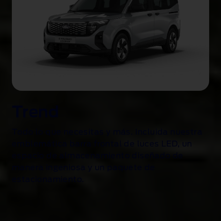
Trend
Todo lo que necesitas y más. Incluida nuestra
emblemática barra frontal de luces LED, un
espacio de almacenamiento diseñado de
manera ingeniosa y un paquete de
estacionamiento.