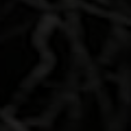
Causa auténtica
sensación con su audaz
diseño de SUV familiar
eléctrico y detalles
exclusivos. Incluida
nuestra emblemática
barra de luces transversal,
una parrilla frontal de
cromo con diseño de
rombos y unas llantas de