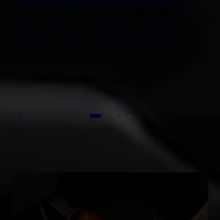
Modos de conducción
otros
.
n
Elige entre cuatro modos de conducción
distintos, incluido un modo Normal para
conducir a diario en condiciones normales.
1 of 4