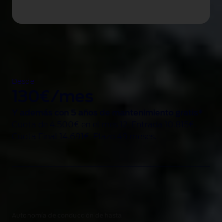
Desde
130€/mes
Y además con 5 años de mantenimiento gratis*
Cuota de 4.500€ en el mes 12
. Entrada 10.815€.
Cuota Final 14.691€. Plazo 49 meses.
Autonomía de conducción de hasta