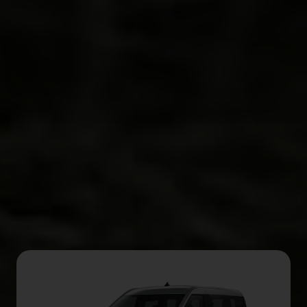
Proporcione sus
comentarios sobre
BizChat
Te llamamos
Todas las series del E-
Tourneo Courier