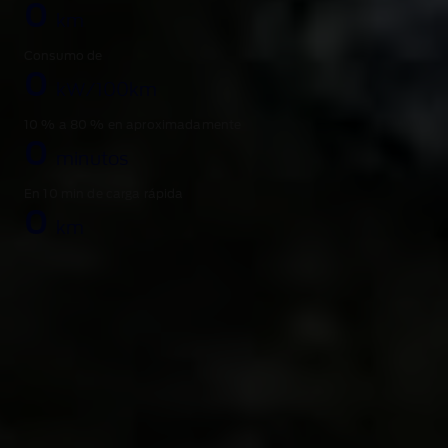
0
km
Consumo de
0
kW/100km
10 % a 80 % en aproximadamente
0
minutos
En 10 min de carga rápida
0
km
Ultraespacioso.
Ultraflexible.
Ultrapotente. Descubre el