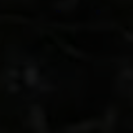
nuevo y elegante
™
®
E‑Tourneo
Courier
totalmente eléctrico. Con
capacidad para 5
pasajeros, es el coche
eléctrico familiar perfecto,
inspirado en el diseño de
los SUV y capaz de
ofrecerte la autonomía
que necesitas para
cualquier escapada.