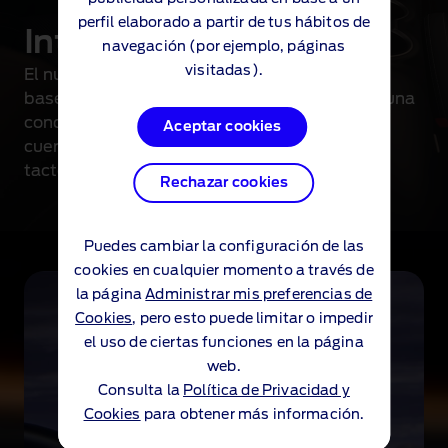
a
perfil elaborado a partir de tus hábitos de
perfil elaborado a partir de tus hábitos de
n
Interior del Mustang®
navegación (por ejemplo, páginas
navegación (por ejemplo, páginas
v
visitadas).
visitadas).
®
El nuevo Mustang
cuenta con un volante de
e
base plana inspirado en la competición para una
l
conducción de alto rendimiento. Asientos de
o
Aceptar cookies
Aceptar cookies
cuero de primera calidad y tapicería suave al
c
tacto.
i
Rechazar cookies
Rechazar cookies
d
a
d
Puedes cambiar la configuración de las
Puedes cambiar la configuración de las
p
cookies en cualquier momento a través de
cookies en cualquier momento a través de
o
la página
la página
Administrar mis preferencias de
Administrar mis preferencias de
r
Cookies
Cookies
, pero esto puede limitar o impedir
, pero esto puede limitar o impedir
u
el uso de ciertas funciones en la página
el uso de ciertas funciones en la página
n
web.
web.
a
Consulta la
Consulta la
Política de Privacidad y
Política de Privacidad y
c
Cookies
Cookies
para obtener más información.
para obtener más información.
a