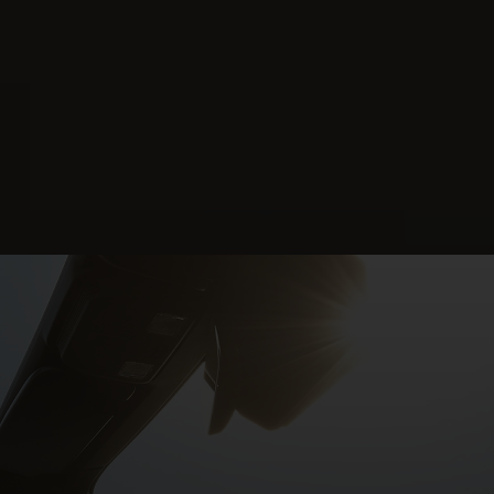
aproximación
Cuando estés a 3 metros de tu Mustang, los faros
te regalan una secuencia de bienvenida. En el
interior, el panel digital de 12,4" y la pantalla SYNC
4
de 13,2" dan la bienvenida a un Mustang único.
¿Qué te parece todo eso para recibirte?