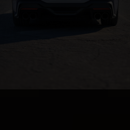
© 2026 Ford Motor Company. Mustang, Dark Horse, SYNC y
SelectShift son marcas comerciales de Ford o sus filiales.
Brembo es una marca comercial de Brembo SpA utilizada con
permiso. MagneRide es una marca comercial de BMI Group
utilizada con permiso. B&O es una marca comercial de Bang