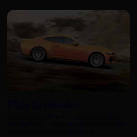
Pide tu prueba
Reserva una prueba de conducción del Ford
®
Mustang
en tu concesión más cercana, el día
y la hora que mejor se adapte a ti.