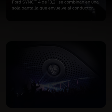
™
Ford SYNC
4 de 13,2" se combinan en una
,
sola pantalla que envuelve al conductor.
t
o
m
a
n
d
o
l
a
s
c
u
r
v
a
s
s