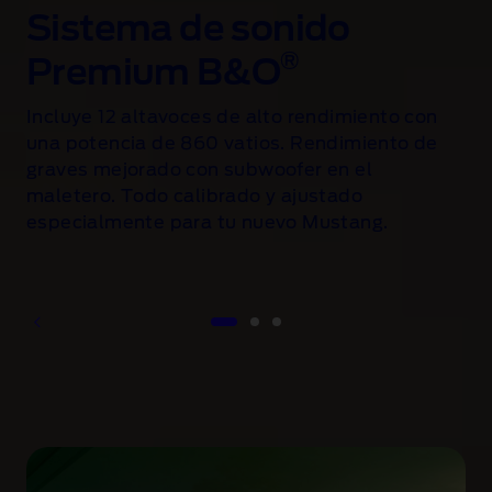
i
Sistema de sonido
n
e
®
Premium B&O
s
f
Incluye 12 altavoces de alto rendimiento con
u
una potencia de 860 vatios. Rendimiento de
e
graves mejorado con subwoofer en el
s
r
maletero. Todo calibrado y ajustado
z
especialmente para tu nuevo Mustang.
o
1 of 3