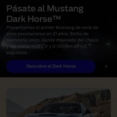
n
Pásate al Mustang
t
Dark Horse™
a
l
Presentamos el primer Mustang de serie de
l
altas prestaciones en 21 años. Estilo de
a
carrocería único. Ajuste mejorado del chasis
d
y del motor: 453 CV y 0-100 km en 4,5
i
segundos.
g
i
Descubre el Dark Horse
t
a
l
D
,
a
l
r
o
k
s
H
a
o