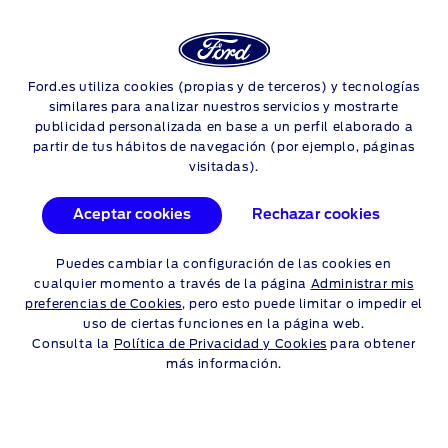
Login
Sea
CÓMO ACTIVAR EL
Ford.es utiliza cookies (propias y de terceros) y tecnologías
Skip to content
similares para analizar nuestros servicios y mostrarte
MÓDEM FORDPASS
publicidad personalizada en base a un perfil elaborado a
partir de tus hábitos de navegación (por ejemplo, páginas
CONNECT
visitadas).
El módem FordPass Connect ofrece numerosas funciones
Aceptar cookies
Rechazar cookies
útiles, entre las que se incluye wifi 4G para un máximo de diez
dispositivos. En este vídeo se muestra cómo vincularlo con la
Puedes cambiar la configuración de las cookies en
aplicación FordPass.
cualquier momento a través de la página
Administrar mis
preferencias de Cookies
, pero esto puede limitar o impedir el
uso de ciertas funciones en la página web.
Consulta la
Política de Privacidad y Cookies
para obtener
más información.