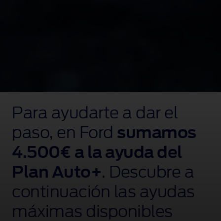
Ford
Kuga,
Para ayudarte a dar el
En Ford, sumamos
Explorer,
Puma
paso, en Ford
4.500€
a la ayuda del
sumamos
Gen-
E
4.500€
Plan Auto+
a la ayuda del
y
Ford
Plan Auto+
. Descubre a
Capri
sobre
continuación las ayudas
el
asfalto
máximas disponibles