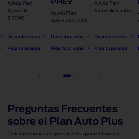
PHEV
Ayuda Plan
Ayuda Plan
Auto+ de
Auto+ de 4.250€
Ayuda Plan
5.000€
Auto+ de 3.750€
Descubre más
Descubre más
Descubre más
Pide tu prueba
Pide tu prueba
Pide tu prueba
1 of 2
Preguntas Frecuentes
sobre el Plan Auto Plus
Toda la información que necesitas para entender el