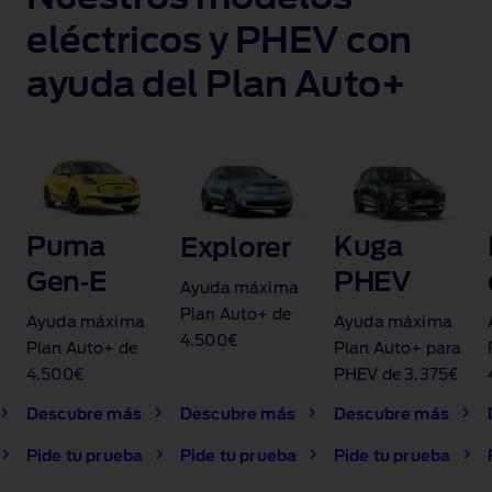
eléctricos y PHEV con
ayuda del Plan Auto+
Puma
Kuga
Explorer
Gen‑E
PHEV
Ayuda máxima
Plan Auto+ de
Ayuda máxima
Ayuda máxima
4.500€
€
Plan Auto+ de
Plan Auto+ para
4.500€
PHEV de 3.375€
Descubre más
Descubre más
Descubre más
Pide tu prueba
Pide tu prueba
Pide tu prueba