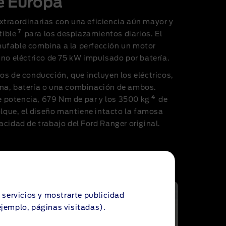
e Europa
xtraordinarias con una eficiencia aún mayor y
7
ible
para los desplazamientos diarios. El
ufable combina a la perfección un motor
uno eléctrico de 75 kW impulsado por batería.
os de conducción, que incluyen los eléctricos,
na, batería o una combinación de ambos.
4
 potencia, 679 Nm de par y los 3500 kg
de
que, el diseño mantiene intacto la famosa
acidad de trabajo del Ford Ranger original.
s servicios y mostrarte publicidad
ejemplo, páginas visitadas).