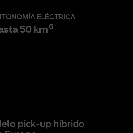
UTONOMÍA ELÉCTRICA
6
asta 50 km
delo
pick-up
híbrido