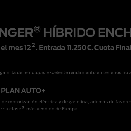
®
ANGER
HÍBRIDO ENC
2
 el mes 12
. Entrada 11.250€. Cuota Fin
rga ni la de remolque. Excelente rendimiento en terrenos no
 PLAN AUTO+
 de motorización eléctrica y de gasolina, además de favore
3
e su clase
más vendido de Europa.