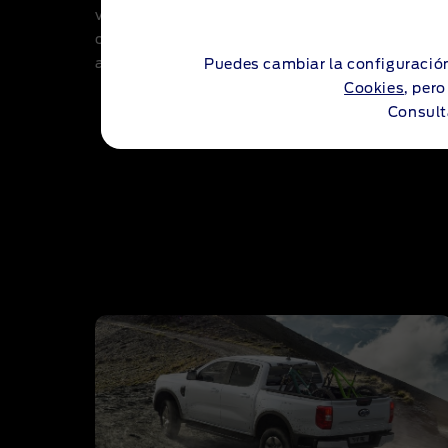
vehículo de cero emisiones, podrás acceder sin 
8
ciudad y otras zonas de bajas emisiones
, ad
autonomía eléctrica objetiva de hasta 50 km s
Puedes cambiar la configuración
Cookies
, per
Consult