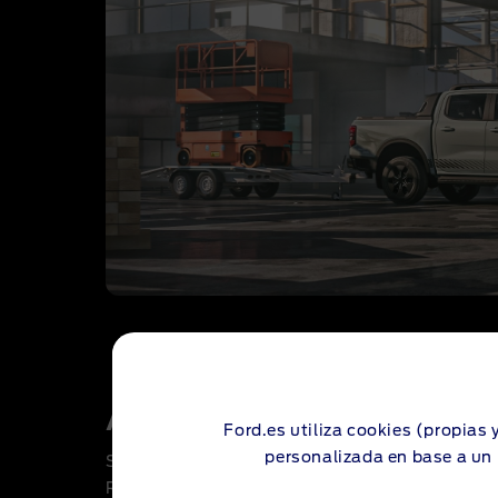
Autonomía eléctrica
Ford.es utiliza cookies (propias 
personalizada en base a un 
Si tu trabajo te obliga a desplazarte por el cen
Ranger pick-up híbrido enchufable es el vehículo