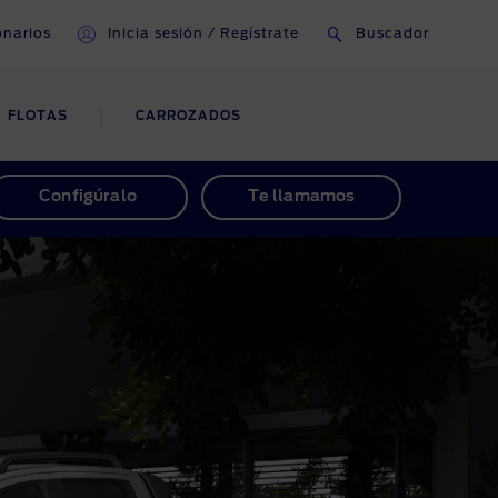
onarios
Inicia sesión / Regístrate
Buscador
FLOTAS
CARROZADOS
AYUDA Y ÁREA DE
Configúralo
Te llamamos
CLIENTES
Gestión de Cuentas
Contacto
Preguntas Frecuentes