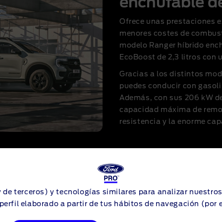
enchufable d
Ofrece unas prestaciones e
menores costes de combust
modelo Ranger híbrido ench
EcoBoost de 2,3 litros con 
Gracias a los distintos mod
puedes conducir con gasoli
Además, con sus 206 kW de
capacidad máxima de remol
resistencia y la enorme cap
y de terceros) y tecnologías similares para analizar nuestro
perfil elaborado a partir de tus hábitos de navegación (por 
tro de la ciudad, el modelo
 perfecto para ti. Al ser un