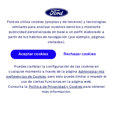
Login
Sea
CONECTA TU TELÉFONO
Ford.es utiliza cookies (propias y de terceros) y tecnologías
Skip to content
similares para analizar nuestros servicios y mostrarte
CON SYNC 3 FORD
publicidad personalizada en base a un perfil elaborado a
partir de tus hábitos de navegación (por ejemplo, páginas
visitadas).
SYNC 3 te conecta con la entidad central del Ford, de modo
que podrás hacer llamadas, reproducir música y navegar,
entre otras muchas cosas, y todo ello mediante comandos de
Aceptar cookies
Rechazar cookies
voz. Con este vídeo aprenderás a emparejar tu teléfono con
SYNC 3.
Puedes cambiar la configuración de las cookies en
cualquier momento a través de la página
Administrar mis
preferencias de Cookies
, pero esto puede limitar o impedir el
uso de ciertas funciones en la página web.
Consulta la
Política de Privacidad y Cookies
para obtener
más información.