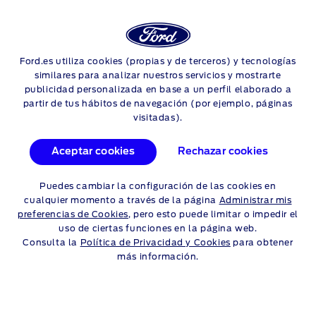
Login
Sea
NEUMÁTICOS
Ford.es utiliza cookies (propias y de terceros) y tecnologías
Skip to content
similares para analizar nuestros servicios y mostrarte
publicidad personalizada en base a un perfil elaborado a
DESCRIPCIÓN DE LAS
partir de tus hábitos de navegación (por ejemplo, páginas
visitadas).
CATEGORÍAS DE
NEUMÁTICOS
Aceptar cookies
Rechazar cookies
Puedes cambiar la configuración de las cookies en
Los neumáticos son la única parte de tu vehículo que está
cualquier momento a través de la página
Administrar mis
siempre en contacto con la carretera, así que tener unos con
preferencias de Cookies
, pero esto puede limitar o impedir el
las especificaciones correctas es vital para el rendimiento y la
uso de ciertas funciones en la página web.
seguridad del vehículo. Ofrecemos una amplia variedad de
Consulta la
Política de Privacidad y Cookies
para obtener
neumáticos, desde neumáticos para todas las estaciones e
más información.
invierno hasta neumáticos antipinchazos. Además, podemos
ofrecerte asesoramiento profesional para elegir los
neumáticos adecuados.
Tu concesionario Ford es el mejor lugar para comprar