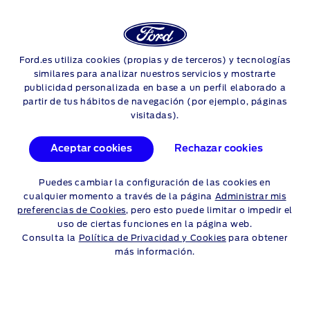
Login
Sea
NEUMÁTICOS
Ford.es utiliza cookies (propias y de terceros) y tecnologías
Skip to content
similares para analizar nuestros servicios y mostrarte
publicidad personalizada en base a un perfil elaborado a
Ofertas y promociones
partir de tus hábitos de navegación (por ejemplo, páginas
visitadas).
de neumáticos Ford
Aceptar cookies
Rechazar cookies
Encuentra los neumáticos nuevos que estás buscando en tu
concesionario Ford más cercano.
Puedes cambiar la configuración de las cookies en
Conocemos tu Ford mejor que nadie, y estaremos encantados
cualquier momento a través de la página
Administrar mis
de guiarte hacia el tipo y el tamaño correctos de neumático,
preferencias de Cookies
, pero esto puede limitar o impedir el
en función de tu necesidad y presupuesto.
uso de ciertas funciones en la página web.
Consulta la
Política de Privacidad y Cookies
para obtener
Ofrecemos marcas de neumáticos premium a precios
más información.
competitivos, incluyendo piezas y mano de obra. También
revisamos los componentes de tus ruedas durante el montaje.
Y te indicaremos cómo verificar regularmente que tus
neumáticos cumplan con las últimas leyes de seguridad vial.