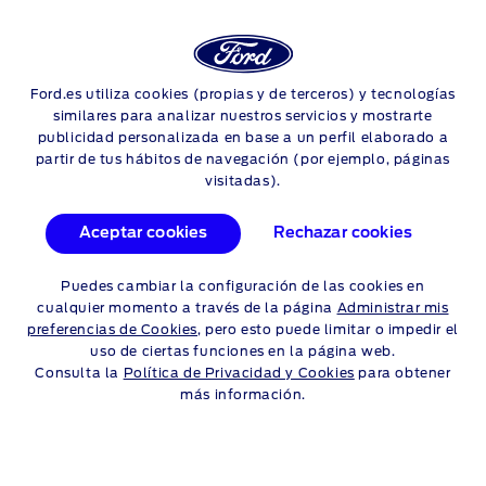
Login
Sea
NEUMÁTICOS
Ford.es utiliza cookies (propias y de terceros) y tecnologías
Skip to content
similares para analizar nuestros servicios y mostrarte
publicidad personalizada en base a un perfil elaborado a
partir de tus hábitos de navegación (por ejemplo, páginas
visitadas).
NEUMÁTICOS DE FORD
C-MAX – TAMAÑOS Y
Aceptar cookies
Rechazar cookies
PROCESO DE
Puedes cambiar la configuración de las cookies en
INSTALACIÓN
cualquier momento a través de la página
Administrar mis
preferencias de Cookies
, pero esto puede limitar o impedir el
uso de ciertas funciones en la página web.
Hemos intentado hacer las cosas lo más sencillo posible para
Consulta la
Política de Privacidad y Cookies
para obtener
que encuentres los neumáticos perfectos para tu Ford C-Max
más información.
. En primer lugar, consulta nuestra guía de tamaños de
neumáticos en la otra parte. A continuación, utiliza las tablas
siguientes para encontrar los neumáticos más adecuados para
ti. Todos los precios publicados son precios de venta