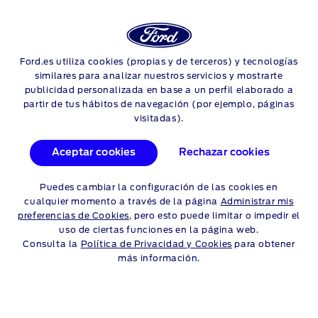
Login
Sea
REPARACIONES FORD
Ford.es utiliza cookies (propias y de terceros) y tecnologías
Skip to content
similares para analizar nuestros servicios y mostrarte
publicidad personalizada en base a un perfil elaborado a
SUSTITUCIÓN DE LAS
partir de tus hábitos de navegación (por ejemplo, páginas
visitadas).
ESCOBILLAS
LIMPIAPARABRISAS
Aceptar cookies
Rechazar cookies
Puedes cambiar la configuración de las cookies en
Tener una buena visibilidad es fundamental para la seguridad
cualquier momento a través de la página
Administrar mis
vial. Por eso, las escobillas limpiaparabrisas son una parte
preferencias de Cookies
, pero esto puede limitar o impedir el
vital de tu Ford. Las escobillas limpiaparabrisas se utilizan
uso de ciertas funciones en la página web.
con cierta regularidad para mantener el parabrisas despejado,
Consulta la
Política de Privacidad y Cookies
para obtener
así que no es de extrañar que se deban revisar y cambiar
más información.
periódicamente. Además, cambiarlas es muy fácil
y relativamente barato.
Reserva aquí tu cita online