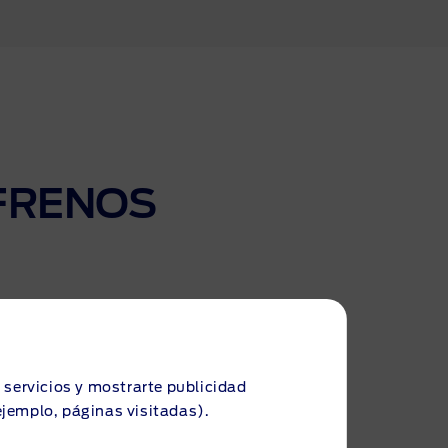
 FRENOS
s servicios y mostrarte publicidad
ejemplo, páginas visitadas).
Focus, C-Max,
Edge, Mustang,
-Max, Galaxy
Explorer, Ranger