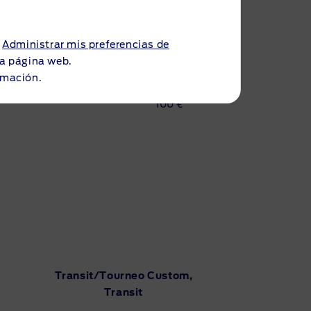
a
Administrar mis preferencias de
€
-
 la página web.
rmación.
€
100 €
Transit/Tourneo Custom,
Transit