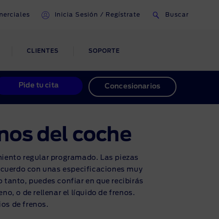
erciales
Inicia Sesión / Regístrate
Buscar
CLIENTES
SOPORTE
O Y
ASISTENCIA EN
Pide tu cita
Concesionarios
ACCIDENTES Y
REPARACIÓN DE
as de
CARROCERÍA
pra
nos del coche
Reparaciones por accidentes
miento regular programado. Las piezas
 acuerdo con unas especificaciones muy
Reparaciones inteligentes
o tanto, puedes confiar en que recibirás
no, o de rellenar el líquido de frenos.
ios de frenos.
o