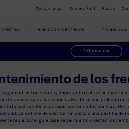
Te llamamos
Compra Ford
Flotas
Com
Y OFERTAS
HÍBRIDOS Y ELÉCTRICOS
TECNOLOGÍA
CUENTRA
ERTAS
RGA
NECTIVIDAD
 VEHÍCULO
NANCIACIÓN Y
¿POR QUÉ
RECURSOS
MANTENIMIENT
GENERAL
Te llamamos
GUROS
CAMBIARSE A
PROMOCIONES
ELÉCTRICO?
™
Stock
ociones
 Power Promise
ctividad
orios
Actualizaciones inalámbric
Ask Ford
ntas frecuentes Ford
Pide tu cita
Software Update
ra los costes de propiedad
rga
 App
áticos
Preguntas frecuentes Com
tenimiento de los fre
Cámbiate a eléctrico
t
Te llamamos
Online
ulos de ocasión
a en casa
 4 & SYNC 4A
 Seguros
Sostenibilidad
ntas frecuentes Ford
 seguridad, así que es muy importante realizar un manteni
Servicio y Mantenimiento
Contáctanos
 tu concesionario
 pública
 3
encia en carretera
specíficamente para los modelos Ford y se han probado de
ros
Reparaciones
ento lo realizan técnicos expertos formados por Ford. Por l
a de vehículo
nomía
ntías
ntas frecuentes
alidad, ya se trate de sustituir un disco o una pastilla de fre
Promociones
lamamos
s a revisión
guiente tabla como guía para saber cuánto cuestan los camb
enimiento
Calcula el precio del servici