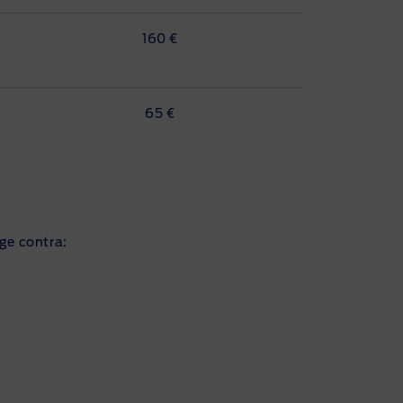
160 €
65 €
ge contra: