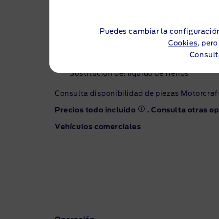
Operación
Puedes cambiar la configuración
Sustitución de pastillas de
Cookies
, per
freno delanteras Motorcraft
Consult
Sustitución del líquido de frenos
Consulta disponibilidad de piezas Motorcraft
Precios todo incluido
. Consulta otras o
Vehículos comerciales