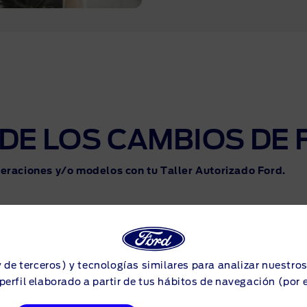
DE LOS CAMBIOS DE
peraciones y/o modelos con tu Taller Autorizado Ford.
y de terceros) y tecnologías similares para analizar nuestro
perfil elaborado a partir de tus hábitos de navegación (por 
KA, KA+, Fiesta,
EcoSport, Puma, 
Fusion, B-MAX
Kuga, Mondeo, S