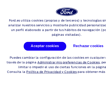
Login
Sea
REPARACIONES FORD
Ford.es utiliza cookies (propias y de terceros) y tecnologías s
Skip to content
analizar nuestros servicios y mostrarte publicidad personaliza
un perfil elaborado a partir de tus hábitos de navegación (p
Servicio de cambio del
páginas visitadas).
anticongelante de tu
Aceptar cookies
Rechazar cookies
vehículo
Puedes cambiar la configuración de las cookies en cualquie
través de la página
Administrar mis preferencias de Cookies
, p
Especialmente importante en invierno, la función principal
limitar o impedir el uso de ciertas funciones en la págin
del anticongelante es evitar que el refrigerante del Ford se
Consulta la
Política de Privacidad y Cookies
para obtener más 
congele. Además, el anticongelante protege las juntas del
motor, inhibe la corrosión e incluso puede mejorar el
rendimiento del motor. El anticongelante/refrigerante es un
producto todo en uno y se debe sustituir cuando se encienda
el testigo de advertencia del refrigerante en el cuadro de
instrumentos.