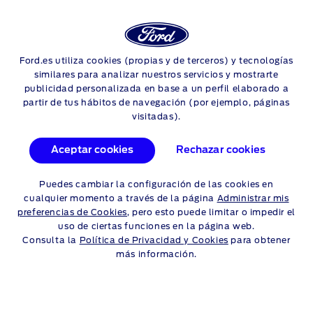
Login
Sea
CÓMO COMPROBAR LA
Ford.es utiliza cookies (propias y de terceros) y tecnologías
Skip to content
similares para analizar nuestros servicios y mostrarte
PRESIÓN DE LOS
publicidad personalizada en base a un perfil elaborado a
partir de tus hábitos de navegación (por ejemplo, páginas
NEUMÁTICOS
visitadas).
La presión de los neumáticos afecta a la conducción y al
Aceptar cookies
Rechazar cookies
consumo de combustible del vehículo. Es importante revisarla
regularmente. Con este vídeo aprenderás a revisar la presión
Puedes cambiar la configuración de las cookies en
de los neumáticos.
cualquier momento a través de la página
Administrar mis
preferencias de Cookies
, pero esto puede limitar o impedir el
uso de ciertas funciones en la página web.
Consulta la
Política de Privacidad y Cookies
para obtener
más información.