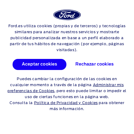
Login
Sea
TU VEHÍCULO
Ford.es utiliza cookies (propias y de terceros) y tecnologías
Skip to content
similares para analizar nuestros servicios y mostrarte
publicidad personalizada en base a un perfil elaborado a
partir de tus hábitos de navegación (por ejemplo, páginas
SEGURO DE CRÉDITO FORD
visitadas).
Aceptar cookies
Rechazar cookies
Te aseguramos que van a desaparecer las preocupaciones:
pase lo que pase, disfrutarás de tu Ford.
Puedes cambiar la configuración de las cookies en
Cualquiera puede sufrir un accidente, caer enfermo o
cualquier momento a través de la página
Administrar mis
quedarse sin empleo. Por eso, por muy poco más, te
preferencias de Cookies
, pero esto puede limitar o impedir el
ofrecemos una oportunidad que no puedes dejar pasar:
uso de ciertas funciones en la página web.
disfruta de tu Ford sin tener que preocuparte de lo que pueda
Consulta la
Política de Privacidad y Cookies
para obtener
ocurrir en el futuro.
más información.
¿Cómo? Muy fácil: al comprar tu vehículo con FordCredit,
puedes incorporar un Seguro del Crédito que te protegerá
ante situaciones adversas.