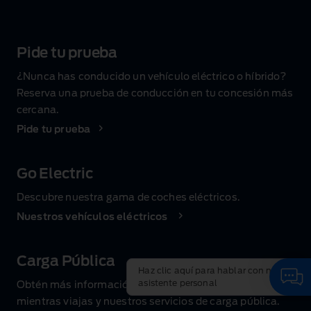
Pide tu prueba
¿Nunca has conducido un vehículo eléctrico o híbrido?
Reserva una prueba de conducción en tu concesión más
cercana.
Pide tu prueba
Go Electric
Descubre nuestra gama de coches eléctricos.
Nuestros vehículos eléctricos
Carga Pública
Haz clic aquí para hablar con nuestro
asistente personal
Obtén más información sobre cómo cargar tu vehículo
mientras viajas y nuestros servicios de carga pública.