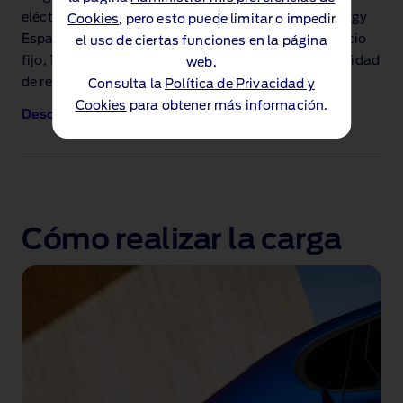
eléctrico. Condiciones
aquí
. Gracias a Octopus Energy
Cookies
, pero esto puede limitar o impedir
España, S.L.U contarás con tarifas atractivas a precio
el uso de ciertas funciones en la página
fijo, 10.000km de carga gratuita en casa y la posibilidad
web.
de recargar en las horas más baratas y sostenibles
.
Consulta la
Política de Privacidad y
Cookies
para obtener más información.
Descubre más
Cómo realizar la carga