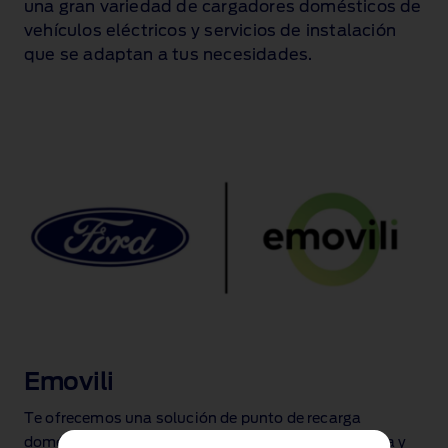
una gran variedad de cargadores domésticos de
vehículos eléctricos y servicios de instalación
que se adaptan a tus necesidades.
Emovili
Te ofrecemos una solución de punto de recarga
doméstica a medida, incluyendo el punto de recarga y