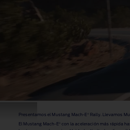
Un
Mustang
®
Presentamos el Mustang Mach‑E
Rally. Llevamos M
Mach-
E
®
El Mustang Mach‑E
con la aceleración más rápida hasta
GT