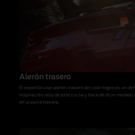
Alerón trasero
El espectacular alerón trasero de color negro es un det
inspiración rally de este coche y hace de él un mode
en la parte trasera.
1 of 1