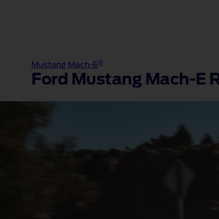
®
Mustang Mach-E
Ford Mustang Mach‑E R