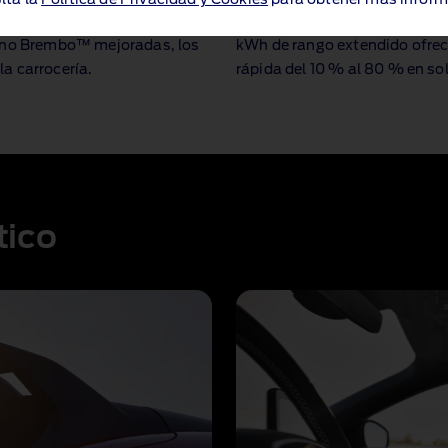
lta la
Política de Privacidad y Cookies
para obtener más inform
s de Ford. Junto con los
Listo para lo que haga falta 
reno Brembo™ mejoradas, los
kWh de rango extendido ofre
la carrocería.
rápida del 10 % al 80 % en so
tico