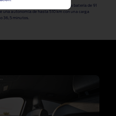
ación.
con una potencia mejorada de 487 CV. La batería de 91
ce una autonomía de hasta 510 km
con una carga
lo 36,5 minutos
.