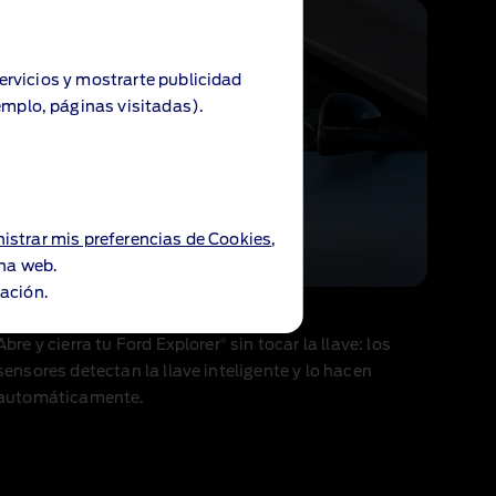
servicios y mostrarte publicidad
emplo, páginas visitadas).
istrar mis preferencias de Cookies
,
ina web.
ación.
Apertura sin llave
®
Abre y cierra tu Ford Explorer
sin tocar la llave: los
sensores detectan la llave inteligente y lo hacen
automáticamente.