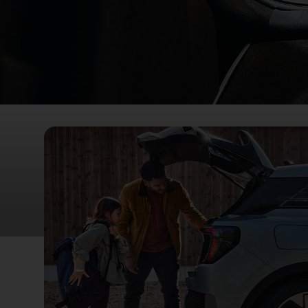
Espacio para tus viajes
Con un maletero con capacidad de 470 litros
, tendrás
podrás abrir el portón trasero eléctrico con función m
movimiento de pie.