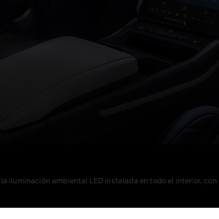
la iluminación ambiental LED instalada en todo el interior
, con