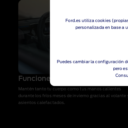
Ford.es utiliza cookies (propia
personalizada en base a u
Puedes cambiar la configuración d
pero es
Consu
Funciones calefactoras
Mantén tanto tu cuerpo como tus manos calientes
durante los fríos meses de invierno gracias al volante 
asientos calefactados.