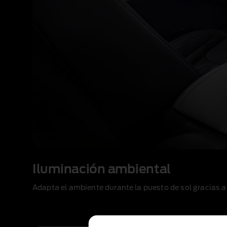
Iluminación ambiental
Adapta el ambiente durante la puesto de sol gracias a 