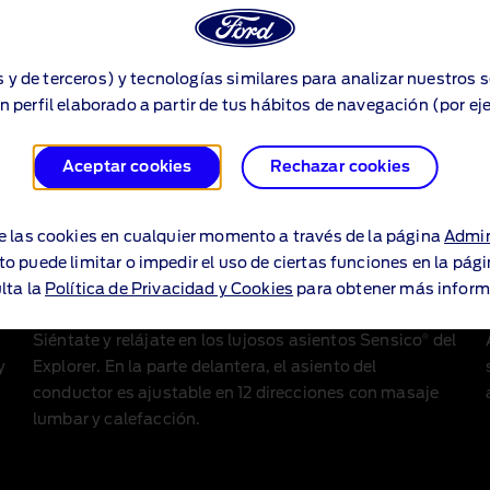
s y de terceros) y tecnologías similares para analizar nuestros 
n perfil elaborado a partir de tus hábitos de navegación (por ej
Aceptar cookies
Rechazar cookies
e las cookies en cualquier momento a través de la página
Admin
to puede limitar o impedir el uso de ciertas funciones en la pág
lta la
Política de Privacidad y Cookies
para obtener más inform
Comodidad premium
®
Siéntate y relájate en los lujosos asientos Sensico
del
y
Explorer. En la parte delantera, el asiento del
conductor es ajustable en 12 direcciones con masaje
lumbar y calefacción.