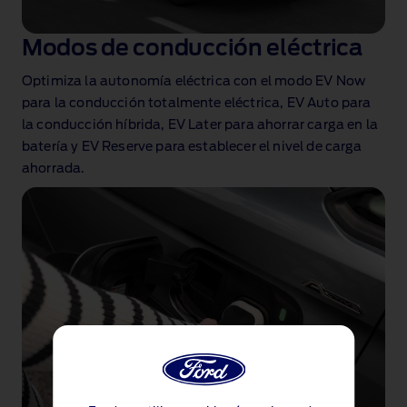
Modos de conducción eléctrica
Optimiza la autonomía eléctrica con el modo EV Now
para la conducción totalmente eléctrica, EV Auto para
la conducción híbrida, EV Later para ahorrar carga en la
batería y EV Reserve para establecer el nivel de carga
ahorrada.