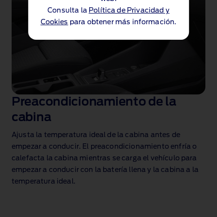
Consulta la
Política de Privacidad y
Cookies
para obtener más información.
Preacondicionamiento de la
cabina
Ajusta la temperatura ideal de la cabina antes de
empezar a conducir. El preacondicionamiento enfría o
calefacta la cabina mientras se carga el vehículo para
empezar a conducir con la batería llena y la cabina a la
temperatura ideal.