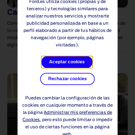
Ford.es utiliza cookies (propias y de
terceros) y tecnologías similares para
Carga conectada
analizar nuestros servicios y mostrarte
publicidad personalizada en base a un
Comprueba el nivel de la batería y el estado de carga de
perfil elaborado a partir de tus hábitos de
tu vehículo con la aplicación FordPass™. Controla el
navegación (por ejemplo, páginas
modo eléctrico del vehículo y la autonomía en el panel
visitadas).
digital.
Aceptar cookies
Rechazar cookies
Puedes cambiar la configuración de las
cookies en cualquier momento a través de
la página
Administrar mis preferencias de
Cookies
, pero esto puede limitar o impedir
el uso de ciertas funciones en la página
web.