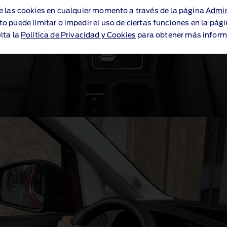
e las cookies en cualquier momento a través de la página
Admin
to puede limitar o impedir el uso de ciertas funciones en la pág
lta la
Política de Privacidad y Cookies
para obtener más inform