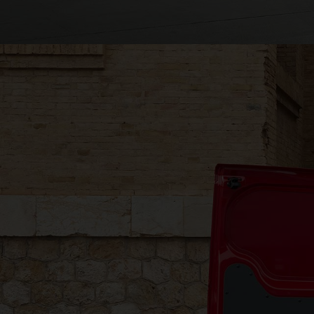
Una furgoneta emblemática, rediseñada
®
Ford Transit Connect