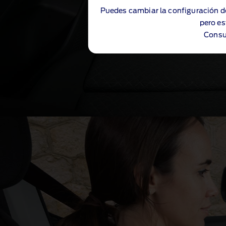
Puedes cambiar la configuración d
pero es
Consu
Interior amplio y sofisticado
®
Ford Transit Connect