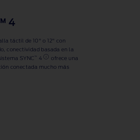
™ 4
a táctil de 10" o 12" con
o, conectividad basada en la
™
 sistema SYNC
4
ofrece una
cción conectada mucho más