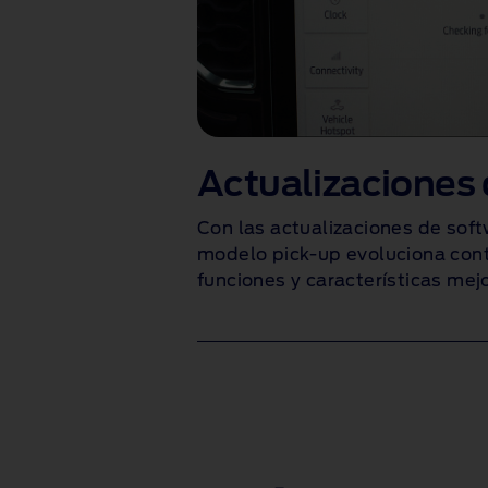
Actualizaciones 
Con las actualizaciones de soft
modelo pick-up evoluciona con
funciones y características mej
1 of 1