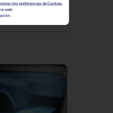
istrar mis preferencias de Cookies
,
s de tus vehículos, alertas
ina web.
va de servicios en línea y mucho
ación.