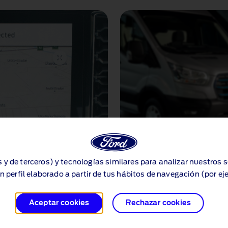
s y de terceros) y tecnologías similares para analizar nuestros 
n perfil elaborado a partir de tus hábitos de navegación (por ej
ectada
Aplicación F
Aceptar cookies
Rechazar cookies
™
 sistema de navegación
La aplicación Ford app
t
ados de búsqueda de
funciones de productivid