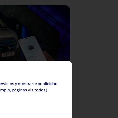
servicios y mostrarte publicidad
emplo, páginas visitadas).
™
ord app
e pone una gran cantidad de
ad al alcance de la mano.