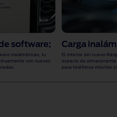
de software;
Carga inalám
ware inalámbricas, tu
El interior del nuevo Ran
tinuamente con nuevas
espacio de almacenamien
oradas.
para teléfonos móviles c