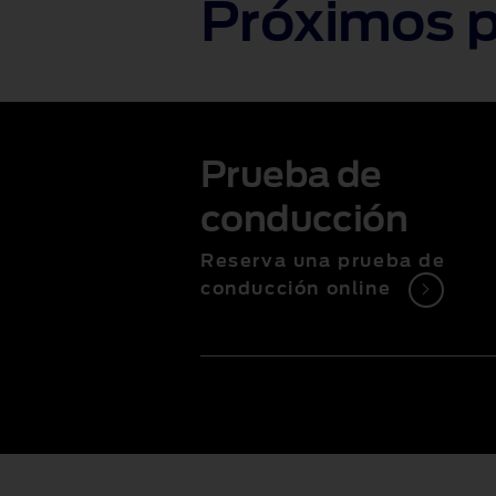
Próximos 
Prueba de
conducción
Reserva una prueba de
conducción online
1 of 1