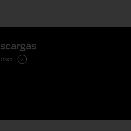
scargas
álogo