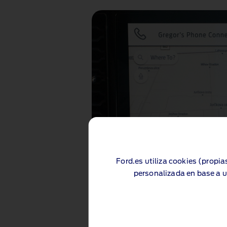
Ford.es utiliza cookies (propia
personalizada en base a u
Navegación con
La conectividad en la nube del
™
SYNC
4
proporciona result