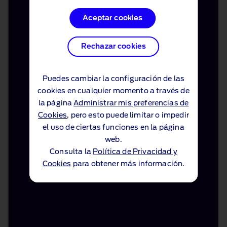
Aceptar cookies
Aceptar cookies
Rechazar cookies
Rechazar cookies
Puedes cambiar la configuración de las
Puedes cambiar la configuración de las
cookies en cualquier momento a través de
cookies en cualquier momento a través de
la página
la página
Administrar mis preferencias de
Administrar mis preferencias de
Cookies
Cookies
, pero esto puede limitar o impedir
, pero esto puede limitar o impedir
el uso de ciertas funciones en la página
el uso de ciertas funciones en la página
web.
web.
Consulta la
Consulta la
Política de Privacidad y
Política de Privacidad y
Cookies
Cookies
para obtener más información.
para obtener más información.