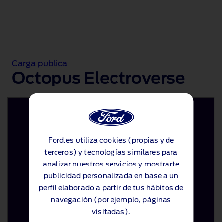
Carga publica
Octopus Electroverse
Ford.es utiliza cookies (propias y de
Ford.es utiliza cookies (propias y de
terceros) y tecnologías similares para
terceros) y tecnologías similares para
analizar nuestros servicios y mostrarte
analizar nuestros servicios y mostrarte
publicidad personalizada en base a un
publicidad personalizada en base a un
perfil elaborado a partir de tus hábitos de
perfil elaborado a partir de tus hábitos de
navegación (por ejemplo, páginas
navegación (por ejemplo, páginas
visitadas).
visitadas).